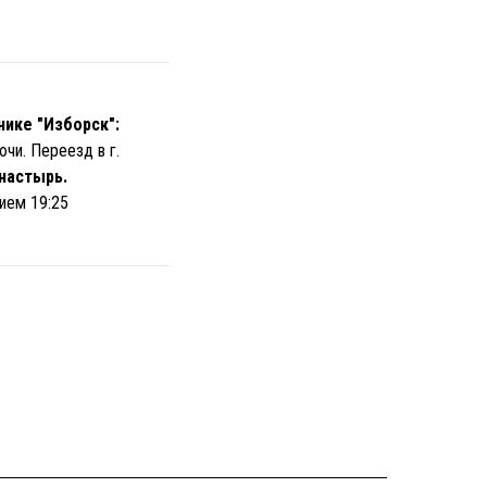
нике "Изборск":
чи. Переезд в г.
настырь.
ием 19:25