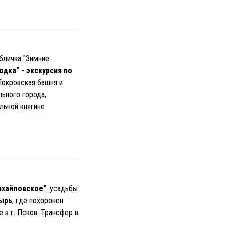
бличка "Зимние
дка" - экскурсия по
Покровская башня и
ьного города,
льной княгине
ихайловское"
: усадьбы
тырь
, где похоронен
 в г. Псков. Трансфер в