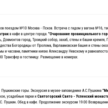
ков поездом №10 Москва - Псков. Встреча с гидом у вагона №16, та
втрак
в кафе в центре города.
"Очарование провинциального горо
, Довмонтов город, Троицкий собор, захаб, стены и башни кремля, 
дества Богородицы от Пролома, Варлаамовская башня и стены окол
мы и часовни, памятники князю Александру Невскому и равноапосто
.00 Трансфер в гостиницу. Размещение в номерах.
в Пушкинские горы. Экскурсия в музее-заповеднике А.С.Пушкина
"М
кое, усадебные парки и
Святогорский Свято - Успенский монас
.С. Пушкин
.
Обед в кафе. Продолжение экскурсии 19.00 Возвращение