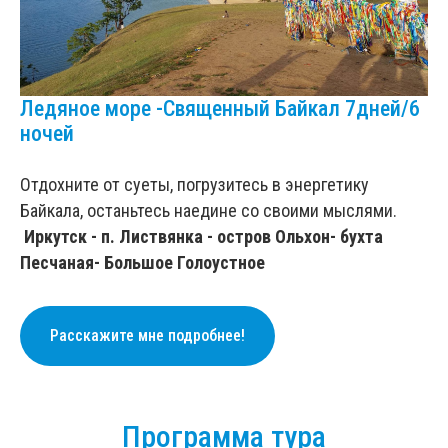
Ледяное море -Священный Байкал 7дней/6
ночей
Отдохните от суеты, погрузитесь в энергетику
Байкала, останьтесь наедине со своими мыслями.
Иркутск - п. Листвянка - остров Ольхон- бухта
Песчаная- Большое Голоустное
Расскажите мне подробнее!
Программа тура