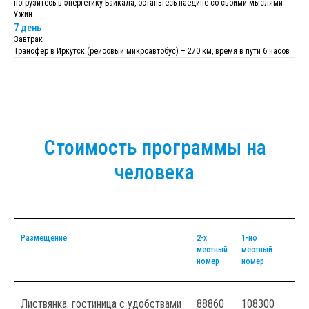
погрузитесь в энергетику Байкала, останьтесь наедине со своими мыслями
Ужин
7 день
Завтрак
Трансфер в Иркутск (рейсовый микроавтобус) – 270 км, время в пути 6 часов
Стоимость программы на
человека
Размещение
2-х
1-но
местный
местный
номер
номер
Листвянка: гостиница с удобствами
88860
108300