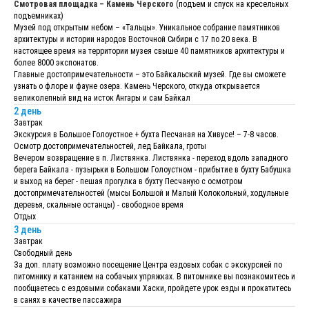
Смотровая площадка – Камень Черского
(подъем и спуск на кресельных
подъемниках)
Музей под открытым небом – «Тальцы». Уникальное собрание памятников
архитектуры и истории народов Восточной Сибири с 17 по 20 века. В
настоящее время на территории музея свыше 40 памятников архитектуры и
более 8000 экспонатов.
Главные достопримечательности – это Байкальский музей. Где вы сможете
узнать о флоре и фауне озера. Камень Черского, откуда открывается
великолепный вид на исток Ангары и сам Байкал
2 день
Завтрак
Экскурсия в Большое Голоустное + бухта Песчаная на Хивусе! – 7-8 часов.
Осмотр достопримечательностей, лед Байкала, гроты
Вечером возвращение в п. Листвянка. Листвянка - переход вдоль западного
берега Байкала - пузырьки в Большом Голоустном - прибытие в бухту Бабушка
и выход на берег - пешая прогулка в бухту Песчаную с осмотром
достопримечательностей (мысы Большой и Малый Колокольный, ходульные
деревья, скальные останцы) - свободное время
Отдых
3 день
Завтрак
Свободный день
За доп. плату возможно посещение Центра ездовых собак с экскурсией по
питомнику и катанием на собачьих упряжках. В питомнике вы познакомитесь и
пообщаетесь с ездовыми собаками Хаски, пройдете урок езды и прокатитесь
в санях в качестве пассажира