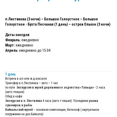
п.Листвянка (3 ночи) – Большое Голоустное – Большое
Голоустное - Бухта Песчаная (1 день) – остров Ольхон (3 ночи)
Даты заездов
:
Февраль:
ежедневно
Март:
ежедневно
Апрель:
ежедневно до 15.04
1 день
Встреча в а/э или ж.д вокзале
Трансфер в п.Листвянка – авто – 1 час
по пути
Экскурсия в музей деревянного зодчества «Тальцы»
- 2 часа
(авто +пешая)
Обед в кафе
Экскурсия в п. Листвянка
4 часа (авто + пешая). Посещение
рынка
сувениров и рыбы
Байкальский музей
– основная композиция, батискаф ( виртуальное
погружение на дно Байкала)