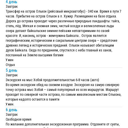
4 день
Завтрак
Трансфер на остров Ольхон (рейсовый микроавтобус) - 340 км. Время в пути 7
часов. Прибытие на остров Ольхон в п. Хужир .Размещение на базе отдыха.
Дорога до острова проходит через различные природные ландшафты: тайга,
степь, лёд. Мягкая и снежная зима, чистый воздух и великолепные льды
озера делают байкальские зимние пейзажи неповторимыми по своей
красоте. И, наконец, остров - жемчужина Байкала… Остров является
географическим, историческим и сакральным центром озера – средоточие
древних легенд и исторических преданий. Ольхон называют обиталищем
духов Байкала. Сюда по преданиям, спустился с неба главный из ханов,
посланный на Землю высшими богами
Ужин
Отдых
5 день
Завтрак
Экскурсия на мыс Хобой продолжительностью 6-8 часов (авто)
Во время экскурсии обед на свежем воздухе. Экскурсия на самую северную
точку острова мыс Хобой – самый популярный из всех маршрутов. Маршрут
проходит по северной части острова, по самым живописным местам Ольхона,
которые надолго остаются в памяти
Ужин.
6 день
Завтрак
Свободное время
По желанию дополнительная экскурсионная программа. Отдохните от суеты,