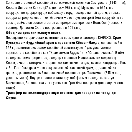
Согласно старинной корейской исторической летописи Самгуксаги (1145 г.н.э),
Король Династии Силла (57 г. до н.э.~ 935 г. н. э) Мунмуван в 674 г. н.э.
соорудил во дворце пруд и небольшую гору, посадив на ней цветы, а также
содержал редких животных. Анапчжи – это пруд, который был сооружён в то
время, сейчас он располагается за пределами крепости Воль-Сон (крепость
периода Династии Силла построенная в 101 г.н.э).
Обед - за дополнительную плату.
Посещение исторических памятников всемирного наследия ЮНЕСКО.
Храм
Пульгукса – буддийский храм в провинции Кёнсан-Намдо
, основанный в
528 г., является символом корейской архитектуры. Пульгукса можно
перевести с корейского как "Храм земли Будды" или "Страна счастья". В нём
находится семь предметов, входящих в список Национальных сокровищ
Кореи, в числе которых – старинные каменные пагоды, символизирующие Инь
и Ян. Грот Соккурам – это искусственный каменный храм, сделанный из
гранита, расположенный на восточной вершине горы Тхохамсан (745 м над
уровнем моря). Внутри главного зала круглой формы находятся статуи
Бончжонсан, Ботхисаттва и его учеников. Грот был построен для защиты этих
статуй.
Трансфер на железнодорожную станцию для посадки на поезд до
Сеула.