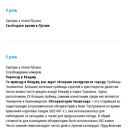
4 день
Завтрак в отеле Пусана.
Свободное время в Пусане.
5 день
Завтрак в отеле Пусана.
Освобождение номеров.
Переезд в Кёнджу.
П
о приезду в Кёнджу, вас ждет обзорная экскурсия по городу.
Гробница
Чхонмачхон. Большие античные гробницы королей и аристократов династии
Силла можно часто увидеть вокруг Кёнджу в парке Тэрынвон. Здесь
расположены 23 больших гробниц; самыми известными среди них являются
Чхонмачон и Хваннамдэчон.
Обсерватория Чхомсондэ –
это старейшая из
существующих астрономических обсерваторий в Азии. Построенная во время
правления королевы Сондок (632-647 гг.), она использовалась для
наблюдения за звездами, а также для предсказания погоды. В общей
сложности для возведения обсерватории было использовано 362 камня.
Число камней символизирует число дней в лунном календаре. Пруд Анапчжи.