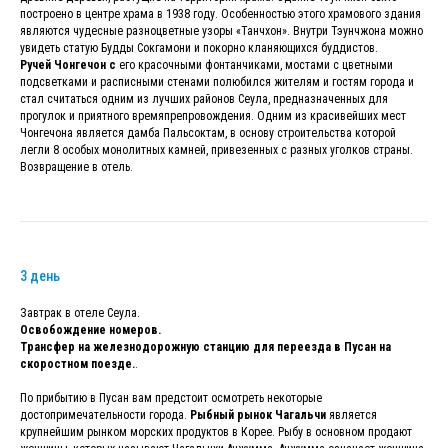
построено в центре храма в 1938 году. Особенностью этого храмового здания
являются чудесные разноцветные узоры «Танчхон». Внутри Тэунчжона можно
увидеть статую Будды Сокгамони и покорно кланяющихся буддистов.
Ручей Чонгечон с
его красочными фонтанчиками, мостами с цветными
подсветками и расписными стенами полюбился жителям и гостям города и
стал считаться одним из лучших районов Сеула, предназначенных для
прогулок и приятного времяпрепровождения. Одним из красивейших мест
Чонгечона является дамба Пальсоктам, в основу строительства которой
легли 8 особых монолитных камней, привезенных с разных уголков страны.
Возвращение в отель.
3 день
Завтрак в отеле Сеула.
Освобождение номеров.
Трансфер на железнодорожную станцию для переезда в Пусан на
скоростном поезде.
.
По прибытию в Пусан вам предстоит осмотреть некоторые
достопримечательности города.
Рыбный рынок Чагальчи
является
крупнейшим рынком морских продуктов в Корее. Рыбу в основном продают