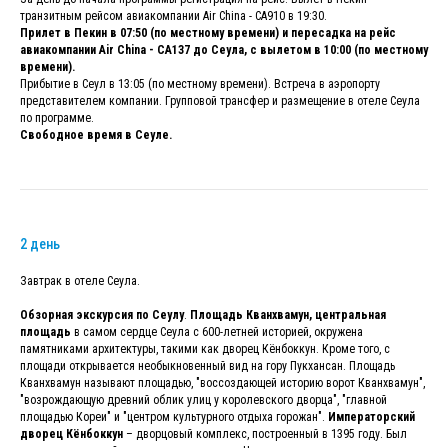
транзитным рейсом авиакомпании Air China - CA910 в 19:30.
Прилет в Пекин в 07:50 (по местному времени) и пересадка на рейс
авиакомпании Air China - CA137 до Сеула, с вылетом в 10:00 (по местному
времени).
Прибытие в Сеул в 13:05 (по местному времени). Встреча в аэропорту
представителем компании. Групповой трансфер и размещение в отеле Сеула
по программе.
Свободное время в Сеуле.
2 день
Завтрак в отеле Сеула.
Обзорная экскурсия по Сеулу
.
Площадь Кванхвамун, центральная
площадь
в самом сердце Сеула с 600-летней историей, окружена
памятниками архитектуры, такими как дворец Кёнбоккун. Кроме того, с
площади открывается необыкновенный вид на гору Пукхансан. Площадь
Кванхвамун называют площадью, "воссоздающей историю ворот Кванхвамун",
"возрождающую древний облик улиц у королевского дворца", "главной
площадью Кореи" и "центром культурного отдыха горожан".
Императорский
дворец Кёнбоккун
– дворцовый комплекс, построенный в 1395 году. Был