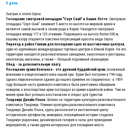
6 день
Завтрак в отеле Сеула.
П
осещение смотровой площадки "Сеул Скай" в башне Лотте.
Смотровая
площадка "Сеул Скай" занимает 5 место по высоте на мировой арене и
является самой высокой в своем роде в Корее. Находится смотровая
площадка между 117 и 123 этажами. Поднявшись на высоту более 500 м,
вашему взору откроются поистине потрясающей красоты виды Сеула.
Переезд в район Ганнам для посещения одно из выставочных центров
,
один из крупнейших международных торговых центров в Южной Корее. На его
территории находятся развлекательные заведения, закусочные и рестораны,
кинотеатры, магазины, а также — большой подземный океанариум.
Обед - за дополнительную плату.
Посещение храма Бонгынса - это древний буддийский храм
, основанный
монахами в конце восьмого века нашей эры. Храм был построен в 794 году,
однако первоначальное здание до нашего времени не сохранилось - в 1939
году большая часть храмового комплекса была уничтожена обширным
пожаром, а впоследствии храм пострадал во время корейской войны. Тем не
менее храм был успешно восстановлен и открыт для туристов.
Тондэмун Дизайн Плазе.
Шопинг на территории культурно-развлекательного
комплекса Тондэмун. Помимо культурно-развлекательного комплекса
Тондэмун Дизайн Плаза, здесь располагается выставочный центр
исторических артефактов, мемориал, посвящённый истории стадиона
Тондэмун ундончжан, дизайнерская галерея и залы для проведения
мероприятий, а также другие интересные для посещения места.