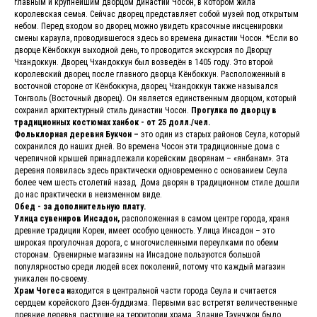
главным и крупнейшим дворцом династии Чосон, в котором жила
королевская семья. Сейчас дворец представляет собой музей под открытым
небом. Перед входом во дворец можно увидеть красочные инсценировки
смены караула, проводившегося здесь во времена династии Чосон. *Если во
дворце Кёнбоккун выходной день, то проводится экскурсия по Дворцу
Чхандоккун. Дворец Чхандоккун был возведён в 1405 году. Это второй
королевский дворец после главного дворца Кёнбоккун. Расположенный в
восточной стороне от Кёнбоккуна, дворец Чхандоккун также назывался
Тонгволь (Восточный дворец). Он является единственным дворцом, который
сохранил архитектурный стиль династии Чосон.
Прогулка по дворцу в
традиционных костюмах ханбок - от 25 долл./чел.
Фольклорная деревня Букчон –
это один из старых районов Сеула, который
сохранился до наших дней. Во времена Чосон эти традиционные дома с
черепичной крышей принадлежали корейским дворянам – «янбанам». Эта
деревня появилась здесь практически одновременно с основанием Сеула
более чем шесть столетий назад. Дома дворян в традиционном стиле дошли
до нас практически в неизменном виде.
Обед - за дополнительную плату.
Улица сувениров Инсадон,
расположенная в самом центре города, храня
древние традиции Кореи, имеет особую ценность. Улица Инсадон – это
широкая прогулочная дорога, с многочисленными переулками по обеим
сторонам. Сувенирные магазины на Инсадоне пользуются большой
популярностью среди людей всех поколений, потому что каждый магазин
уникален по-своему.
Храм Чогеса н
аходится в центральной части города Сеула и считается
сердцем корейского Дзен-буддизма. Первыми вас встретят величественные
древние деревья, растущие на территории храма. Здание Тэунчжон было