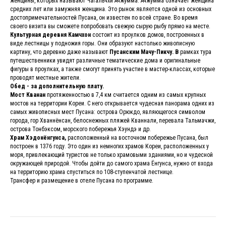
женщины, которых называют Чагальчхи Ачжумма. Ачжумма означает женщина
средних лет или замужняя женщина. Это рынок является одной из основных
достопримечательностей Пусана, он известен по всей стране. Во время
своего визита вы сможете попробовать свежую сырую рыбу прямо на месте.
Культурная деревня Камчхон
состоит из проулков домов, построенных в
виде лестницы у подножия горы. Они образуют настолько живописную
картину, что деревню даже называют
Пусанским Мачу-Пикчу. В
рамках тура
путешественники увидят различные тематические дома и оригинальные
фигуры в проулках, а также смогут принять участие в мастер-классах, которые
проводят местные жители.
Обед - за дополнительную плату.
Мост Кванан
протяженностью в 7,4 км считается одним из самых крупных
мостов на территории Кореи. С него открывается чудесная панорама одних из
самых живописных мест Пусана: острова Орюкдо, являющегося символом
города, гор Хваннёнсан, белоснежных пляжей Кваннали, перевала Тальмачжи,
острова Тонбэксом, морского побережья Хэундэ и др.
Храм Хэдонёнгунса,
расположенный на восточном побережье Пусана, был
построен в 1376 году. Это один из немногих храмов Кореи, расположенных у
моря, привлекающий туристов не только храмовыми зданиями, но и чудесной
окружающей природой. Чтобы дойти до самого храма Ёнгунса, нужно от входа
на территорию храма спуститься по 108-ступенчатой лестнице.
Трансфер и размещение в отеле Пусана по программе.