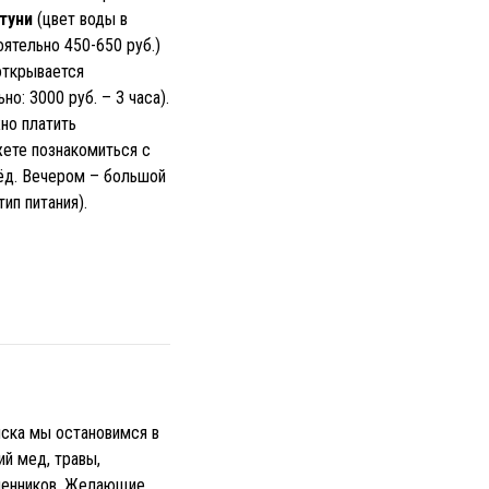
туни
(цвет воды в
ятельно 450-650 руб.)
открывается
о: 3000 руб. – 3 часа).
но платить
жете познакомиться с
мёд. Вечером – большой
ип питания).
йска мы остановимся в
ий мед, травы,
ленников. Желающие