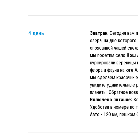
4 день
Завтрак
. Сегодня вам
озера, на дне которого
опоясанной чашей сне
мы посетим село
Кош 
курсировали вереницы 
флора и фауна на юге 
мы сделаем красочные 
увидите удивительные 
планеты. Обратное воз
Включено питание: К
Удобства в номере по т
Авто - 120 км, пешком 6