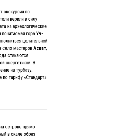
т экскурсия по
ели верили в силу
ата на археологические
и почитаемая гора
Уч-
наполниться целительной
 в село мастеров
Аскат
,
юда стекаются
ой энергетикой. В
ние на турбазу,
 по тарифу «Стандарт».
на острове прямо
ный в скале образ