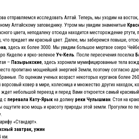
ва отправляемся исследовать Алтай. Теперь, мы уходим на восток,
нному Алтайскому заповеднику. Утром мы увидим знаменитые
Крас
сного цвета, неподалеку отсюда находится месторождение ртути, 
, что придает им красный цвет. Далее, мы заберемся повыше, отсю
она
, здесь их более 3000. Мы увидим большое мертвое озеро Чейбе
еро Киделю и ярко-зеленое
Уч-Кель
. После пересечения поселка
Б
тая –
Пазырыкские
, здесь хоронили мумифицированные тела вожде
место пропитано мощнейшей энергией Земли, поэтому согласно др
збранные. По оценкам ученых возраст некоторых курганов более 26
 ворсовый ковер в мире, колесница и множество других находок, к
с ждет небольшой переезд и перед Вами откроется самый красивый
ид с
перевала Кату-Ярык
на долину
реки Чулышман
. Стоя на кра
вы ощутите всю мощь и красоту природы этой земли. Прогулки по п
.
арифу «Стандарт».
ксный завтрак, ужин
 км.