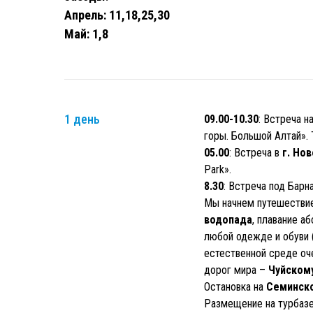
Апрель: 11,18,25,30
Май: 1,8
1 день
09.00-10.30
: Встреча 
горы. Большой Алтай».
05.00
: Встреча в
г. Но
Park».
8.30
: Встреча под Барн
Мы начнем путешествие
водопада
, плавание а
любой одежде и обуви (
естественной среде оч
дорог мира –
Чуйскому
Остановка на
Семинск
Размещение на турбазе,