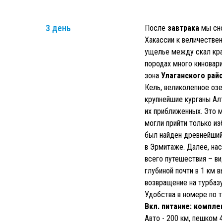
3 день
После
завтрака
мы сно
Хакассии к величестве
ущелье между скал кра
породах много киновари
зона
Улаганского рай
Кель, великолепное оз
крупнейшие курганы Ал
их приближенных. Это 
могли прийти только и
был найден древнейший
в Эрмитаже. Далее, на
всего путешествия – в
глубиной почти в 1 км 
возвращение на турбазу
Удобства в номере по т
Вкл. питание: компле
Авто - 200 км, пешком 4