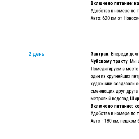
Включено питание
:
к
Удобства в номере по т
Авто: 620 км от Новоси
2 день
Завтрак.
Впереди долги
Чуйскому тракту
. Мы 
Помедитируем в месте 
один из крупнейших пе
художники создавали о
сменяющих друг друга 
метровый водопад
Шир
Включено питание: к
Удобства в номере по т
Авто - 180 км, пешком 6