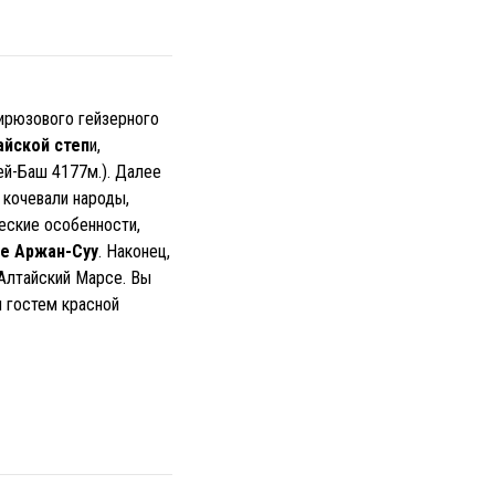
бирюзового гейзерного
айской степ
и,
ей-Баш 4177м.). Далее
 кочевали народы,
еские особенности,
е Аржан-Суу
. Наконец,
Алтайский Марсе. Вы
я гостем красной