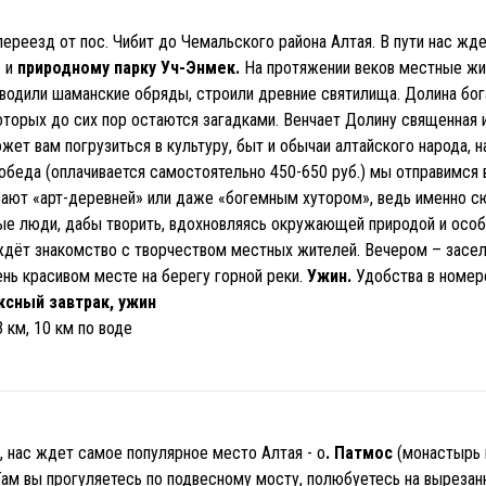
реезд от пос. Чибит до Чемальского района Алтая. В пути нас жде
е
и
природному парку Уч-Энмек.
На протяжении веков местные жит
оводили шаманские обряды, строили древние святилища. Долина бог
оторых до сих пор остаются загадками. Венчает Долину священная 
ожет вам погрузиться в культуру, быт и обычаи алтайского народа, 
 обеда (оплачивается самостоятельно 450-650 руб.) мы отправимся
ают «арт-деревней» или даже «богемным хутором», ведь именно с
ые люди, дабы творить, вдохновляясь окружающей природой и особ
ждёт знакомство с творчеством местных жителей. Вечером – заселе
ень красивом месте на берегу горной реки.
Ужин.
Удобства в номере
ксный завтрак, ужин
 км, 10 км по воде
, нас ждет самое популярное место Алтая - о
. Патмос
(монастырь 
Там вы прогуляетесь по подвесному мосту, полюбуетесь на вырезан