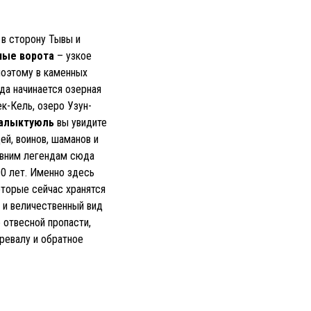
 в сторону Тывы и
ные ворота
– узкое
поэтому в каменных
да начинается озерная
к-Кель, озеро Узун-
алыктуюль
вы увидите
й, воинов, шаманов и
евним легендам сюда
00 лет. Именно здесь
оторые сейчас хранятся
 и величественный вид
ю отвесной пропасти,
еревалу и обратное