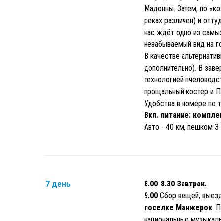
Мадонны. Затем, по «ко
реках различен) и отту
нас ждёт одно из самы
незабываемый вид на го
В качестве альтернати
дополнительно). В зав
технологией пчеловодст
прощальный костер и 
Удобства в номере по т
Вкл. питание: компле
Авто - 40 км, пешком 3 
7 день
8.00-8.30 Завтрак.
9.00
Сбор вещей, выезд 
поселке Манжерок
. 
национальные музыкал