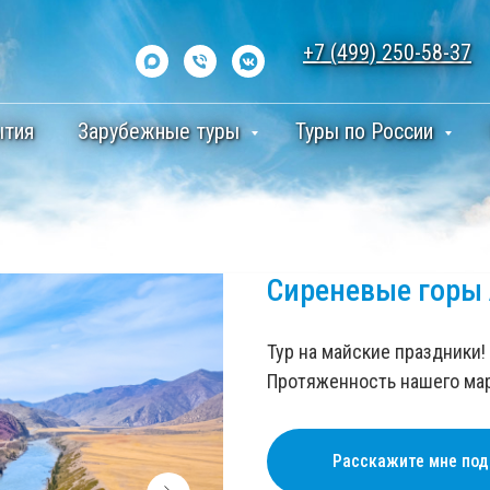
+7 (499) 250-58-37
ытия
Зарубежные туры
Туры по России
Сиреневые горы 
Тур на майские праздники
Протяженность нашего ма
Расскажите мне под