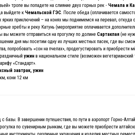
зьей» тропе вы попадете на слияние двух горных рек -
Чемала и Ка
да выйдете к
Чемальской ГЭС
. После обеда (оплачивается самосто
х ярких приключений – на конях мы поднимемся на перевал, откуда 
рные хребты и реку Катунь (мероприятие оплачивается дополнительн
вы вы можете отправиться на прогулку по долине
Сартакпая
(не нуж
ершении дня мы посетим одну их лучших местных пасек, где вы смо
ва, попробовать «сон на пчелах», продегустировать и приобрести 
Праздничный
ужин
в национальном стиле (возможен вегетарианский т
арифу «Стандарт».
ксный завтрак, ужин
км, кони 12 км
с базы. В завершении путешествия, по пути в аэропорт Горно-Алта
Прогулка по сувенирным рынкам, где вы можете приобрести алтайск
ьные инструменты, различные украшения и изделия местных ремес