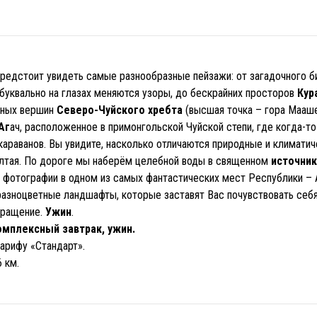
 предстоит увидеть самые разнообразные пейзажи: от загадочного 
 буквально на глазах меняются узоры, до бескрайних просторов
Кур
жных вершин
Северо-Чуйского хребта
(высшая точка – гора Мааш
Аг
ач, расположенное в примонгольской Чуйской степи, где когда-то
караванов. Вы увидите, насколько отличаются природные и климатич
Алтая. По дороге мы наберём целебной воды в священном
источник
фотографии в одном из самых фантастических мест Республики – 
разноцветные ландшафты, которые заставят Вас почувствовать себ
вращение.
Ужин
.
омплексный завтрак, ужин.
арифу «Стандарт».
 км.