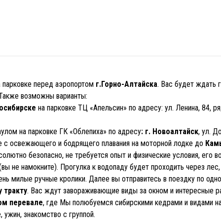
на парковке перед аэропортом
г.Горно-Алтайска
. Вас будет ждать 
 Также возможны варианты:
восибирске
на парковке ТЦ «Апельсин» по адресу: ул. Ленина, 84, р
аулом на парковке ГК «Облепиха» по адресу
: г. Новоалтайск
, ул. Д
 с освежающего и бодрящего плавания на моторной лодке до
Кам
бсолютно безопасно, не требуется опыт и физические условия, его 
вы не намокните). Прогулка к водопаду будет проходить через лес,
ень милые ручные кролики. Далее вы отправитесь в поездку по одн
 тракту
. Вас ждут завораживающие виды за окном и интересные р
ом перевале
, где Мы полюбуемся сибирскими кедрами и видами на
 ужин, знакомство с группой.