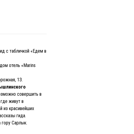
гид с табличкой «Едем в
ядом отель «Marins
орожная, 13.
ышлинского
возможно совершить в
 где живут в
ой из красивейших
ассказы гида.
 гору Сарлык.