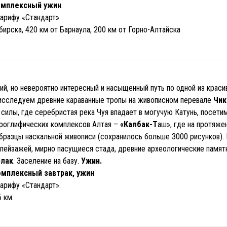
омплексный ужин
.
арифу «Стандарт».
бирска, 420 км от Барнаула, 200 км от Горно-Алтайска
й, но невероятно интересный и насыщенный путь по одной из крас
исследуем древние караванные тропы на живописном перевале
Чик
силы, где серебристая река Чуя впадает в могучую Катунь, посети
троглифических комплексов Алтая –
«Калбак-Т
аш», где на протяже
бразцы наскальной живописи (сохранилось больше 3000 рисунков)
пейзажей, мирно пасущиеся стада, древние археологические памятн
лак
. Заселение на базу.
Ужин.
омплексный завтрак, ужин
арифу «Стандарт».
 км.