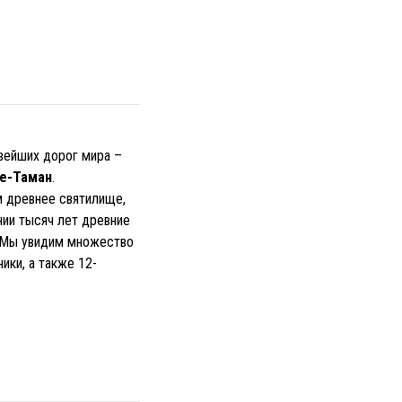
ивейших дорог мира –
е-Таман
.
м древнее святилище,
нии тысяч лет древние
. Мы увидим множество
ики, а также 12-