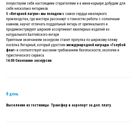
почувствуем себя настоящими старателями и в мини-карьере добудем для
себя несколько янтариков.
В
«Янтарной лагуне» мы попадем
в самое сердце
ювелирного
производства, где мастера расскажут о тонкостях работы с солнечным
камнем, научат отличать поддельный янтарь от оригинального и
продемонстрируют широкий ассортимент ювелирных изделий из
натурального Балтийского янтаря.
Приятным окончанием экскурсии станет прогулка по широкому пляжу
посёлка Янтарный, который удостоен
международной награды «Голубой
флаг
» и соответствует высоким требованиям безопасности, экологии и
туристического сервиса.
16:00 Окончание экскурсии.
8 день
Выселение из гостиницы. Трансфер в аэропорт за доп. плату.