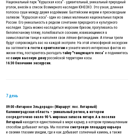
Национальный парк "Куршская коса" - удивительный, уникальный природный
уголок, внесён в список Всемирного наследия ЮНЕСКО. Это узкая, длинная
полоска суши между двумя водоёмами: Балтийским морем и пресноводным
заливом. "Куршская коса"- один из самых маленьких национальных парков
России. Его уникальность в редком сочетании природного и культурного
наследия. Здесь можно насладиться морским бризом, прогуливаясь по
белопесчаному пляжу, полюбоваться соснами, извивающимися в
замысловатом танце и наполняя свои лёгкие фитонцидами. А птичьи трели
будут сопровождать вас на каждой экотропе. На этой атмосферной экскурсии
вы загляните
в гости к орнитологам
и узнаете много интересных фактов из
жизни птиц, постараетесь разгадать
тайну "танцующего леса
" и поднимитесь
не
самую высокую дюну
российской территории косы.
16:30 Окончание экскурсии.
7 день
09:00 «Янтарное Эльдорадо» (Маршрут: пос. Янтарный)
Калининградская область – уникальный регион, в котором
сосредоточено около 90 % мировых запасов янтаря. А в поселке
Янтарный
находится единственный в мире карьер, в котором промышленным
способом добывают янтарь. Мы посетим
смотровую площадку карьера
и своими глазами увидим, где и как добывают солнечный камень, а также