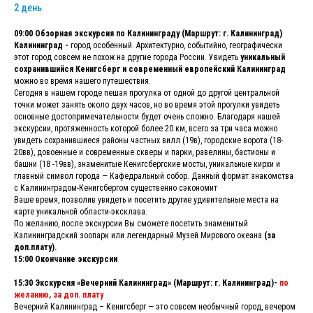
2 день
09:00 Обзорная экскурсия по Калининграду (Маршрут: г. Калининград)
Калининград -
город особенный. Архитектурно, событийно, географически
этот город совсем не похож на другие города России. Увидеть
уникальный
сохранившийся Кенигсберг и современный европейский Калининград
можно во время нашего путешествия.
Сегодня в нашем городе пешая прогулка от одной до другой центральной
точки может занять около двух часов, но во время этой прогулки увидеть
основные достопримечательности будет очень сложно. Благодаря нашей
экскурсии, протяженность которой более 20 км, всего за три часа можно
увидеть сохранившиеся районы частных вилл (19в), городские ворота (18-
20вв), довоенные и современные скверы и парки, равелины, бастионы и
башни (18 -19вв), знаменитые Кенигсбергские мосты, уникальные кирхи и
главный символ города — Кафедральный собор. Данный формат знакомства
с Калининградом-Кенигсбергом существенно сэкономит
Ваше время, позволив увидеть и посетить другие удивительные места на
карте уникальной области-эксклава.
По желанию, после экскурсии Вы сможете посетить знаменитый
Калининградский зоопарк или легендарный Музей Мирового океана
(за
доп.плату).
15:00 Окончание экскурсии
15:30 Экскурсия «Вечерний Калининград» (Маршрут: г. Калининград)-
по
желанию, за доп. плату
Вечерний Калининград – Кенигсберг — это совсем необычный город, вечером