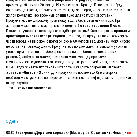
архитектурой начала 20, конца 19 века старого Кранца. Повсюду вас будут
сопровождать коты, потому что Зеленоградск – город котов, увидите элитный
жилой комплекс, построенный специально для усатых и хвостатых.
Прогуляетесь по широкому променаду вдоль береговой линии моря. При
желании можно испить минеральной воды
в бювете королевы Луизы.
После получасового переезда вас ждёт прекрасный Светлогорск, в
прошлом
аристократический курорт Раушен
. Пешеходная прогулка по исторической
части города на высокой береговой дюне, 60 метров над уровнем моря никого
не оставляет равнодушным. Прогуляетесь по узеньким, петляющим улочкам,
утопающим в зелени в любое время года из-за обилия вечнозелёных
растений, любуясь виллами, притаившимися между деревьями.
Познакомитесь с доминантой города – водо и грязелечебницей, построенной
в 1908 году, узнаете, что такое «читаслоу» и увидите современный
театр
эстрады «Янтарь - Холл».
Для прогулки по променаду Светлогорска
необходимо спуститься по широкой лестнице или на лифте, а затем подняться
на фуникулёре.
17:00 Окончание экскурсии.
5 день
08:30 Экскурсия «Дорогами королей» (Маршрут: г. Советск - г. Неман)-
по