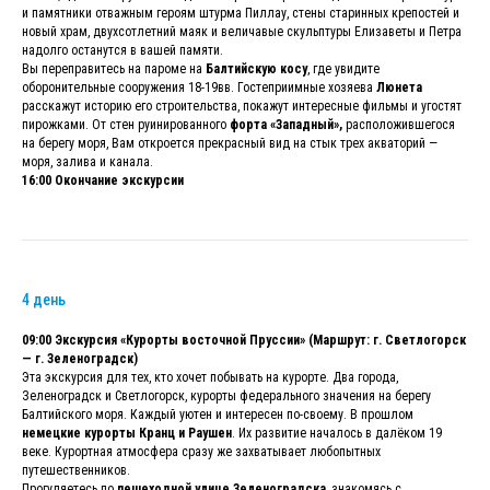
и памятники отважным героям штурма Пиллау, стены старинных крепостей и
новый храм, двухсотлетний маяк и величавые скульптуры Елизаветы и Петра
надолго останутся в вашей памяти.
Вы переправитесь на пароме на
Балтийскую косу
, где увидите
оборонительные сооружения 18-19вв. Гостеприимные хозяева
Люнета
расскажут историю его строительства, покажут интересные фильмы и угостят
пирожками. От стен руинированного
форта «Западный»,
расположившегося
на берегу моря, Вам откроется прекрасный вид на стык трех акваторий —
моря, залива и канала.
16:00 Окончание экскурсии
4 день
09:00 Экскурсия «Курорты восточной Пруссии» (Маршрут: г. Светлогорск
— г. Зеленоградск)
Эта экскурсия для тех, кто хочет побывать на курорте. Два города,
Зеленоградск и Светлогорск, курорты федерального значения на берегу
Балтийского моря. Каждый уютен и интересен по-своему. В прошлом
немецкие курорты Кранц и Раушен
. Их развитие началось в далёком 19
веке. Курортная атмосфера сразу же захватывает любопытных
путешественников.
Прогуляетесь по
пешеходной улице Зеленоградска
, знакомясь с