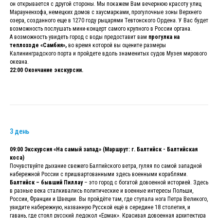
он открывается с другой стороны. Мы покажем Вам вечернюю красоту улиц
Марауненхофа, немецких домов с хаусмарками, прогулочные зоны Верхнего
озера, созданного еще в 1270 году рыцарями Тевтонского Ордена. У Вас будет
возможность послушать
мини-концерт самого крупного в России органа.
А возможность увидеть город с воды предоставит вам
прогулка на
теплоходе «Самбия»,
во время которой вы оцените размеры
Калининградского порта и пройдете вдоль знаменитых судов Музея мирового
океана.
22:00 Окончание экскурсии.
3 день
09:00 Экскурсия «На самый запад» (Маршрут: г. Балтийск - Балтийская
коса)
Почувствуйте дыхание свежего Балтийского ветра, гуляя по самой западной
набережной России с пришвартованными здесь военными кораблями.
Балтийск – бывший Пиллау
– это город с богатой довоенной историей. Здесь
в разные века сталкивались политические и военные интересы Польши,
России, Франции и Швеции. Вы пройдёте там, где ступала нога Петра Великого,
увидите набережную, названную Русской ещё в середине 18 столетия, и
гавань, где стоял русский ледокол «Ермак». Красивая довоенная архитектура