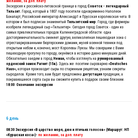
желанию, за доп. плату
Экскурсия к российско-литовской границе в город
Советск - легендарный
Тильзит.
Город, который в 1807 году посетили одновременно Наполеон
Бонапарт, Российский император Александр1 и Прусская королевская чета. В
котором и был подписан знаменитый
Тильзитский мир
. Город, где фермеры
изобрели легендарный сыр «Тильзитер». Сегодня город Советск - один из
самых привлекательных городов Калининградской области: одна
достопримечательность сменяет другую, великолепная пешеходная зона с
отреставрированными бюргерскими домами, музей военной техники под
открытым небом и, конечно, мост Королевы Луизы. Мы совершим с Вами
пешеходную прогулку по городу, окунёмся в историю давно минувших дней.
Обязательно заедем в город
Неман,
чтобы взглянуть на
руинированный
орденский замок Рагнит (15в).
Здесь же посетим сыроварню
«Deutsches
Haus»,
которая производит сыры по старинным рецептам, узнаем секреты
сыроделов. Кроме того, вам будет предложена
дегустация
продукции, а
понравившиеся сорта сыра вы сможете купить в подарок своим близким.
18:00 Окончание экскурсии
6 день
08:30 Экскурсия «В царство моря, дюн и птичьих голосов» (Маршрут: НП
«Куршская коса»)-
по желанию, за доп. плату