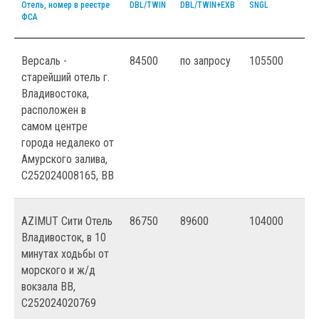
Отель, номер в реестре
DBL/TWIN
DBL/TWIN+EXB
SNGL
ФСА
Версаль -
84500
по запросу
105500
старейший отель г.
Владивостока,
расположен в
самом центре
города недалеко от
Амурского залива,
С252024008165, ВВ
AZIMUT Сити Отель
86750
89600
104000
Владивосток, в 10
минутах ходьбы от
морского и ж/д
вокзала ВВ,
С252024020769