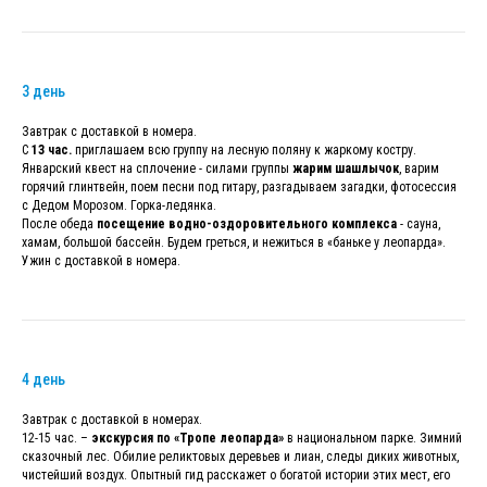
3 день
Завтрак с доставкой в номера.
С
13 час.
приглашаем всю группу на лесную поляну к жаркому костру.
Январский квест на сплочение - силами группы
жарим шашлычок
, варим
горячий глинтвейн, поем песни под гитару, разгадываем загадки, фотосессия
с Дедом Морозом. Горка-ледянка.
После обеда
посещение водно-оздоровительного комплекса
- сауна,
хамам, большой бассейн. Будем греться, и нежиться в «баньке у леопарда».
Ужин с доставкой в номера.
4 день
Завтрак с доставкой в номерах.
12-15 час. –
экскурсия по «Тропе леопарда»
в национальном парке. Зимний
сказочный лес. Обилие реликтовых деревьев и лиан, следы диких животных,
чистейший воздух. Опытный гид расскажет о богатой истории этих мест, его