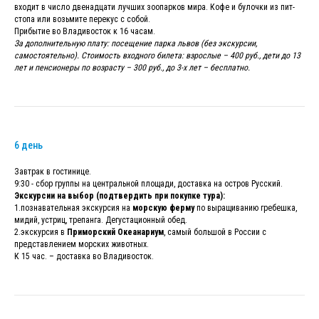
входит в число двенадцати лучших зоопарков мира. Кофе и булочки из пит-
стопа или возьмите перекус с собой.
Прибытие во Владивосток к 16 часам.
За дополнительную плату: посещение парка львов (без экскурсии,
самостоятельно). Стоимость входного билета: взрослые – 400 руб., дети до 13
лет и пенсионеры по возрасту – 300 руб., до 3-х лет – бесплатно.
6 день
Завтрак в гостинице.
9:30 - сбор группы на центральной площади, доставка на остров Русский.
Экскурсии на выбор (подтвердить при покупке тура):
1.познавательная экскурсия на
морскую ферму
по выращиванию гребешка,
мидий, устриц, трепанга. Дегустационный обед.
2.экскурсия в
Приморский Океанариум
, самый большой в России с
представлением морских животных.
К 15 час. – доставка во Владивосток.