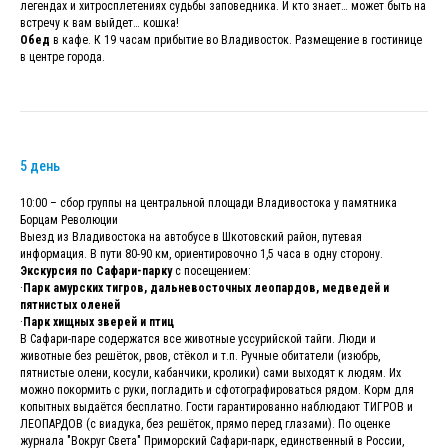
легендах и хитросплетениях судьбы заповедника. И кто знает… может быть на
встречу к вам выйдет… кошка!
Обед
в кафе. К 19 часам прибытие во Владивосток. Размещение в гостинице
в центре города.
5 день
10:00 – сбор группы на центральной площади Владивостока у памятника
Борцам Революции
Выезд из Владивостока на автобусе в Шкотовский район, путевая
информация. В пути 80-90 км, ориентировочно 1,5 часа в одну сторону.
Экскурсия по Сафари-парку
с посещением:
·
Парк амурских тигров, дальневосточных леопардов, медведей и
пятнистых оленей
·
Парк хищных зверей и птиц
В Сафари-паре содержатся все животные уссурийской тайги. Люди и
животные без решёток, рвов, стёкол и т.п. Ручные обитатели (изюбрь,
пятнистые олени, косули, кабанчики, кролики) сами выходят к людям. Их
можно покормить с руки, погладить и сфотографироваться рядом. Корм для
копытных выдаётся бесплатно. Гости гарантированно наблюдают ТИГРОВ и
ЛЕОПАРДОВ (с виадука, без решёток, прямо перед глазами). По оценке
журнала "Вокруг Света" Приморский Сафари-парк, единственный в России,