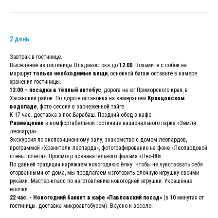
2 день
Завтрак в гостинице.
Выселение из гостиницы Владивостока до
12:00
. Возьмите с собой на
маршрут
только необходимые вещи
, основной багаж оставьте в камере
хранения гостиницы.
13:00 – посадка в тёплый автобус
, дорога на юг Приморского края, в
Хасанский район. По дороге остановка на замерзшем
Кравцовском
водопаде
, фото сессия в заснеженной тайге.
К 17 час. доставка в пос.Барабаш. Поздний обед в кафе.
Размещение
в комфортабельной гостинице национального парка «Земля
леопарда».
Экскурсия по экспозиционному залу, знакомство с домом леопардов,
программой «Хранители леопарда», фотографирование на фоне «Леопардовой
стены почета». Просмотр познавательного фильма «Лео-80».
По давней традиции наряжаем новогоднюю ёлку. Чтобы не чувствовать себя
оторванными от дома, мы предлагаем изготовить елочную игрушку своими
руками. Мастер-класс по изготовлению новогодней игрушки. Украшение
елочки.
22 час. - Новогодний банкет в кафе «Павловский посад»
(в 10 минутах от
гостиницы. доставка микроавтобусом). Вкусно и весело!