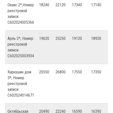
Оазис 2*,Номер
18240
22120
17340
17140
реестровой
записи:
С602024005366
Арль 2*, Номер
19620
25250
19120
18920
реестровой
записи:
С602025003934
Каркушин дом
20550
26800
17550
17350
3*, Номер
реестровой
записи:
С602024014671
Октябрьская
20490
22240
16590
16390