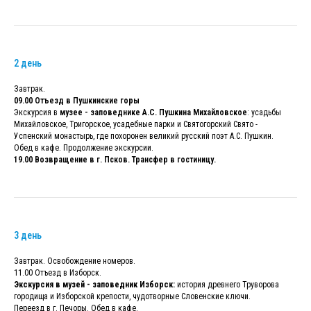
2 день
Завтрак.
09.00 Отъезд в Пушкинские горы
Экскурсия в
музее - заповеднике А.С. Пушкина Михайловское
: усадьбы
Михайловское, Тригорское, усадебные парки и Святогорский Свято -
Успенский монастырь, где похоронен великий русский поэт А.С. Пушкин.
Обед в кафе. Продолжение экскурсии.
19.00 Возвращение в г. Псков. Трансфер в гостиницу.
3 день
Завтрак. Освобождение номеров.
11.00 Отъезд в Изборск.
Экскурсия в музей - заповедник Изборск:
история древнего Труворова
городища и Изборской крепости, чудотворные Словенские ключи.
Переезд в г. Печоры. Обед в кафе.