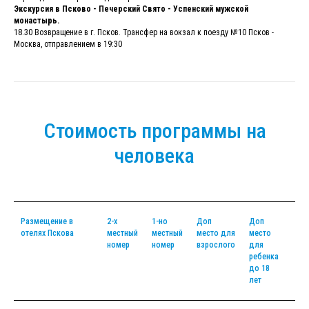
Экскурсия в Псково - Печерский Свято - Успенский мужской
монастырь.
18.30 Возвращение в г. Псков. Трансфер на вокзал к поезду №10 Псков -
Москва, отправлением в 19:30
Стоимость программы на
человека
Размещение в
2-х
1-но
Доп
Доп
отелях Пскова
местный
местный
место для
место
номер
номер
взрослого
для
ребенка
до 18
лет