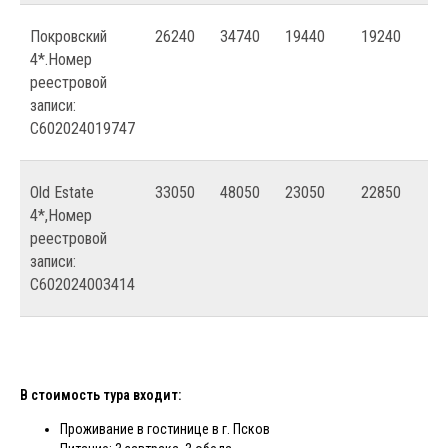
Покровский
26240
34740
19440
19240
4*.Номер
реестровой
записи:
С602024019747
Old Estate
33050
48050
23050
22850
4*,Номер
реестровой
записи:
С602024003414
В стоимость тура входит:
Проживание в гостинице в г. Псков