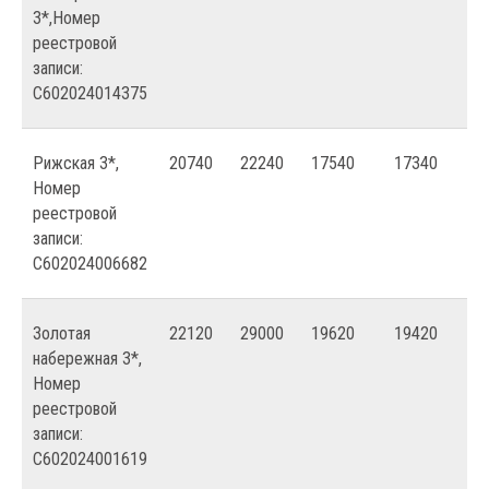
3*,Номер
реестровой
записи:
С602024014375
Рижская 3*,
20740
22240
17540
17340
Номер
реестровой
записи:
С602024006682
Золотая
22120
29000
19620
19420
набережная 3*,
Номер
реестровой
записи:
С602024001619