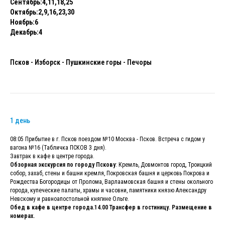
Сентябрь:4,11,18,25
Октябрь:2,9,16,23,30
Ноябрь:6
Декабрь:4
Псков - Изборск - Пушкинские горы - Печоры
1 день
08:05 Прибытие в г. Псков поездом №10 Москва - Псков. Встреча с гидом у
вагона №16 (Табличка ПСКОВ 3 дня).
Завтрак в кафе в центре города.
Обзорная экскурсия по городу Пскову
: Кремль, Довмонтов город, Троицкий
собор, захаб, стены и башни кремля, Покровская башня и церковь Покрова и
Рождества Богородицы от Пролома, Варлаамовская башня и стены окольного
города, купеческие палаты, храмы и часовни, памятники князю Александру
Невскому и равноапостольной княгине Ольге.
Обед в кафе в центре города.14.00 Трансфер в гостиницу. Размещение в
номерах.