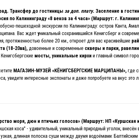
рад. Трансфер до гостиницы
за доп. плату.
Заселение в гостин
рсия по Калининграду «8 веков за 4 часа»
(
Маршрут: г. Калинин
втобусно-пешеходной экскурсии по Калининграду: остров Канта, Ама
рципана. Вас ждет
у
никальный сохранившийся
Кенигсберг
и совреме
я, протяженностью более 20 км., откроет для вас красивейшие
ра
а (18-20вв),
довоенные и современные
скверы и парки, равели
е Кенигсбергские
мосты, уникальные кирхи
и главный символ гор
сетите
МАГАЗИН-МУЗЕЙ «КЁНИГСБЕРГСКИЕ МАРЦИПАНЫ»,
где с
са, увидите интересные экспонаты и даже попробуете на вкус это 
арство моря, дюн и птичьих голосов» (Маршрут: НП «Куршская 
шская коса" - удивительный, уникальный природный уголок, внесён
узкая, длинная полоска суши между двумя водоёмами: Балтийски