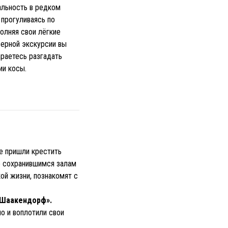
альность в редком
 прогуливаясь по
олняя свои лёгкие
ферной экскурсии вы
араетесь разгадать
ии косы.
е пришли крестить
о сохранившимся залам
ой жизни, познакомят с
«Шаакендорф».
но и воплотили свои