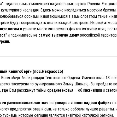
а"- один из самых маленьких национальных парков России. Его уник
и культурного наследия. Здесь можно насладиться морским бризом,
полюбоваться соснами, извивающимися в замысловатом танце и нап
 трели будут сопровождать вас на каждой экотропе. На этой атмос
рнитологам
и узнаете много интересных фактов из жизни птиц, пост
еса
" и поднимитесь не
самую высокую дюну
российской территор
урсии.
сный Кенигсберг» (пос.Некрасово)
 Кенигсберг были рыцари Тевтонского Ордена. Именно они в 13 век
 время экскурсии по руинированному Замку Шаакен, Вы пройдете п
, где Вам расскажут тайны средневековья — об инквизиции и светск
кен
расположилась
частная сыроварня и шоколадная фабрика 
ного» предприятия отец и сын, не только собрали лучшие рецепты, 
 туризма, которые сегодня являются визитной карточкой региона.