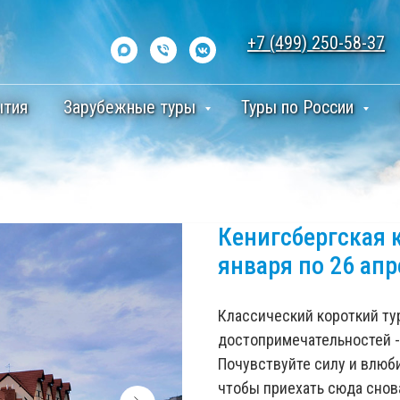
+7 (499) 250-58-37
ытия
Зарубежные туры
Туры по России
Кенигсбергская к
января по 26 апр
Классический короткий ту
достопримечательностей -
Почувствуйте силу и влюби
чтобы приехать сюда снов