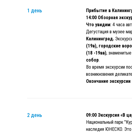
1 день
Прибытие в Калининг
14:00 Обзорная экску
Что увидим
: 4 часа а
Дегустация в музее ма
Калининград.
Экскурси
(19в),
городские ворот
(18 -19вв)
, знамениты
собор
.
Во время экскурсии по
возникновения деликате
Окончание экскурсии
2 день
09:00 Экскурсия «В ц
Национальный парк "Кур
наследия ЮНЕСКО. Это 