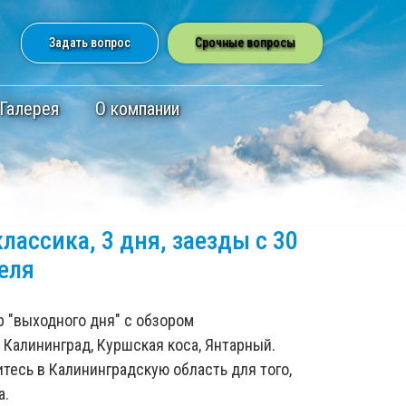
Задать вопрос
Cрочные вопросы
Галерея
О компании
лассика, 3 дня, заезды с 30
еля
р "выходного дня" с обзором
 Калининград, Куршская коса, Янтарный.
тесь в Калининградскую область для того,
а.