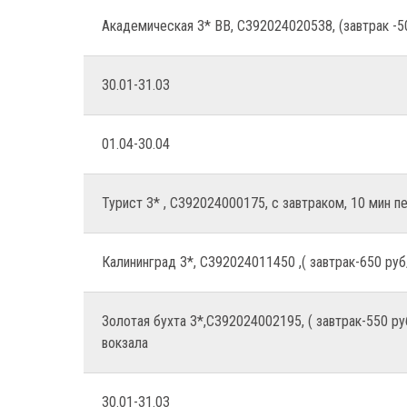
Академическая 3* ВВ, С392024020538, (завтрак -5
30.01-31.03
01.04-30.04
Турист 3* , С392024000175, с завтраком, 10 мин 
Калининград 3*, С392024011450 ,( завтрак-650 руб
Золотая бухта 3*,С392024002195, ( завтрак-550 р
вокзала
30.01-31.03