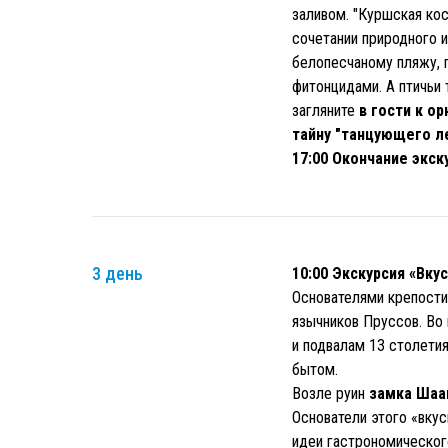
заливом. "Куршская кос
сочетании природного 
белопесчаному пляжу, 
фитонцидами. А птичьи
загляните
в гости к о
тайну "танцующего л
17:00 Окончание экск
3 день
10:00 Экскурсия «Вку
Основателями крепости
язычников Пруссов. Во
и подвалам 13 столетия
бытом.
Возле руин
замка Шаа
Основатели этого «вкус
идеи гастрономического