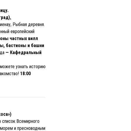
ицу.
град
).
лиенау, Рыбная деревня.
нный европейский
йоны частных вилл
ны, бастионы и башни
ода
— Кафедральный
можете узнать историю
лакомство!
18:00
коса»)
 в список Всемирного
м морем и пресноводным