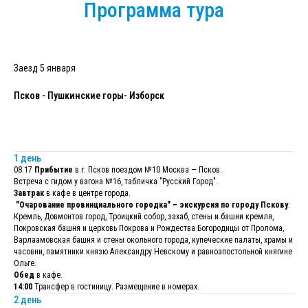
Программа тура
Заезд 5 января
Псков - Пушкинские горы- Изборск
1 день
08.17
Прибытие
в г. Псков поездом №10 Москва — Псков.
Встреча с гидом у вагона №16, табличка "Русский Город".
Завтрак
в кафе в центре города.
"Очарование провинциального городка" – экскурсия по городу Пскову
:
Кремль, Довмонтов город, Троицкий собор, захаб, стены и башни кремля,
Покровская башня и церковь Покрова и Рождества Богородицы от Пролома,
Варлаамовская башня и стены окольного города, купеческие палаты, храмы и
часовни, памятники князю Александру Невскому и равноапостольной княгине
Ольге.
Обед
в кафе.
14:00
Трансфер в гостиницу. Размещение в номерах.
2 день