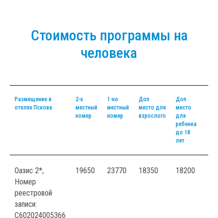
Стоимость программы на
человека
Размещение в
2-х
1-но
Доп
Доп
отелях Пскова
местный
местный
место для
место
номер
номер
взрослого
для
ребенка
до 18
лет
Оазис 2*,
19650
23770
18350
18200
Номер
реестровой
записи:
С602024005366