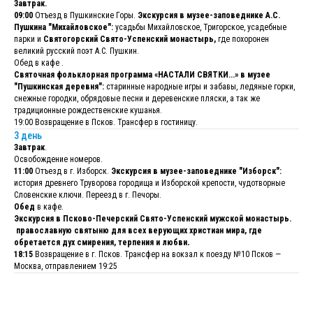
Завтрак.
09:00
Отъезд в Пушкинские Горы.
Экскурсия в музее-заповеднике А.С.
Пушкина "Михайловское":
усадьбы Михайловское, Тригорское, усадебные
парки и
Святогорский Свято-Успенский монастырь,
где похоронен
великий русский поэт А.С. Пушкин.
Обед в кафе .
Святочная фольклорная программа «НАСТАЛИ СВЯТКИ...» в музее
"Пушкинская деревня":
старинные народные игры и забавы, ледяные горки,
снежные городки, обрядовые песни и деревенские пляски, а так же
традиционные рождественские кушанья.
19:00 Возвращение в Псков. Трансфер в гостиницу.
3 день
Завтрак
.
Освобождение номеров.
11:00
Отъезд в г. Изборск.
Экскурсия в музее-заповеднике "Изборск":
история древнего Труворова городища и Изборской крепости, чудотворные
Словенские ключи. Переезд в г. Печоры.
Обед
в кафе.
Экскурсия в Псково-Печерский Свято-Успенский мужской монастырь.
православную святыню для всех верующих христиан мира, где
обретается дух смирения, терпения и любви
.
18:15
Возвращение в г. Псков. Трансфер на вокзал к поезду №10 Псков —
Москва, отправлением 19:25