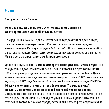
6 день
Завтрак в отеле Пекина.
Обзорная экскурсия по городу с посещением основных
достопримечательностей столицы Китая.
Площадь Тяньаньмэнь — одна из крупнейших городских площадей в мире,
расположенная в центре Пекина. Считается символическим сердцем
китайской нации. Размер площади - 440 тыс. м² (880 м с севера на юг и 500 м
с востока на запад). Строительство площади началось во времена династии
Мин, вместе со строительством Запретного города.
Далее наш путь лежит в
Зимний Императорский Дворец (Музей Гугун)
- это
грандиозный дворцовый комплекс в Пекине, который на протяжении почти
500 лет служил резиденцией китайских императоров династий Мин и Цин, а
также политическим и церемониальным центром страны. С 1925 года он стал
музеем, а в 1987 году был включён в список Всемирного наследия ЮНЕСКО.
Обед - включен в стоимость тура (ресторан "Пекинская утка").
После мы прогуляемся по старинной торговой улице Дашилань
-
историческая торговая улица в Пекине, расположенная в районе Сичэн, к югу
от площади Тяньаньмэнь и к западу от улицы Цяньмэнь-дацзе. Это один из
старейших торговых районов города, сохранивший атмосферу старого Пекина.