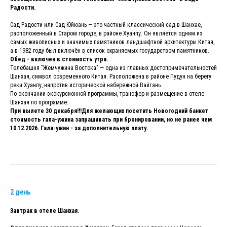
Радости.
Сад Радости или Сад Юйюань — это частный классический сад в Шанхае,
расположенный в Старом городе, в районе Хуанпу. Он является одним из
самых живописных и значимых памятников ландшафтной архитектуры Китая,
а в 1982 году был включён в список охраняемых государством памятников.
Обед - включен в стоимость утра.
Телебашня "Жемчужина Востока" — одна из главных достопримечательностей
Шанхая, символ современного Китая. Расположена в районе Пудун на берегу
реки Хуанпу, напротив исторической набережной Вайтань.
По окончании экскурсионной программы, трансфер и размещение в отеле
Шанхая по программе.
При вылете 30 декабря!!!Для желающих посетить Новогодний банкет
стоимость гала-ужина запрашивать при бронировании, но не ранее чем
10.12.2026. Гала-ужин - за дополнительную плату.
2 день
Завтрак в отеле Шанхая.