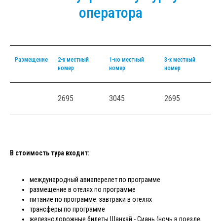
оператора
Размещение
2-х местный
1-но местный
3-х местный
номер
номер
номер
2695
3045
2695
В стоимость тура входит:
международный авиаперелет по программе
размещение в отелях по программе
питание по программе: завтраки в отелях
трансферы по программе
железнодорожные билеты Шанхай - Сиань (ночь в поезде,