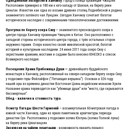
Однодневная экскурсия в Ханчжоу.
Город-столица провинции Чжэцзян.
Расположен примерно в 180 км к юго-западу от Шанхая, на берегу реки
Цяньтан. Известен как одна из восьми древних столиц Поднебесной и родина
знаменитого зелёного чая Лунцзин. Сегодня Ханчжоу сочетает богатое
историческое наследие с современными технологическими достижениями.
Прогулка по берегу озера Сиху
— знаменитого пресноводного озера в
центре города Ханчжоу провинции Чжэцзян в Китае. Оно расположено с
западной стороны исторического центра города, с трёх остальных сторон
окружено горами. Озеро известно своей живописной красотой, богатой
историей и культурным наследием. 24 июня 2011 года озеро Сиху с
окрестными храмами, мостами и садами было внесено ЮНЕСКО в список
Всемирного наследия.
Посещение Храма Прибежища Души —
древнейшего буддийского
монастыря в Ханчжоу, расположенный на северо-западном берегу озера Сиху
у подножия горы Фэйлайфэн ("Летающая вершина"). Основан в 326 году
нашей эры во времена династии Восточная Цзинь индийским монахом Хуили.
Название храма переводится как "убежище души" или "место, где скрываются
бессмертные".
Обед - включен в стоимость тура.
Осмотр Пагоды Шести Гармоний
— восьмиугольная 60-метровая пагода в
южной части Ханчжоу, один из ярких памятников архитектуры периода
династии Сун. Расположена у подножия холма Юэлунь (холма Полной луны)
на берегу реки Цяньтанцзян.
Экскурсия на чайную плантацию
- возможность увидеть процесс