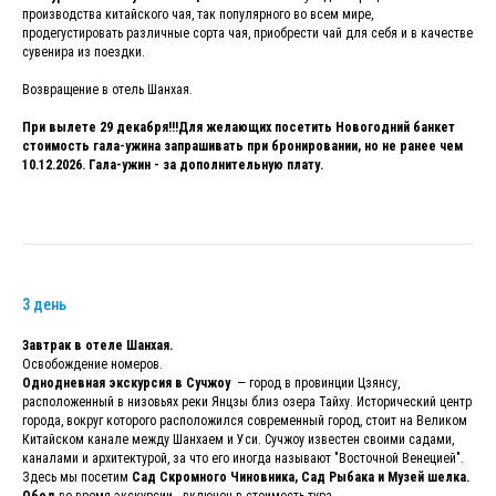
производства китайского чая, так популярного во всем мире,
продегустировать различные сорта чая, приобрести чай для себя и в качестве
сувенира из поездки.
Возвращение в отель Шанхая.
При вылете 29 декабря!!!Для желающих посетить Новогодний банкет
стоимость гала-ужина запрашивать при бронировании, но не ранее чем
10.12.2026. Гала-ужин - за дополнительную плату.
3 день
Завтрак в отеле Шанхая.
Освобождение номеров.
Однодневная экскурсия в Сучжоу
— город в провинции Цзянсу,
расположенный в низовьях реки Янцзы близ озера Тайху. Исторический центр
города, вокруг которого расположился современный город, стоит на Великом
Китайском канале между Шанхаем и Уси. Сучжоу известен своими садами,
каналами и архитектурой, за что его иногда называют "Восточной Венецией".
Здесь мы посетим
Сад Скромного Чиновника, Сад Рыбака и Музей шелка.
Обед
во время экскурсии - включен в стоимость тура.