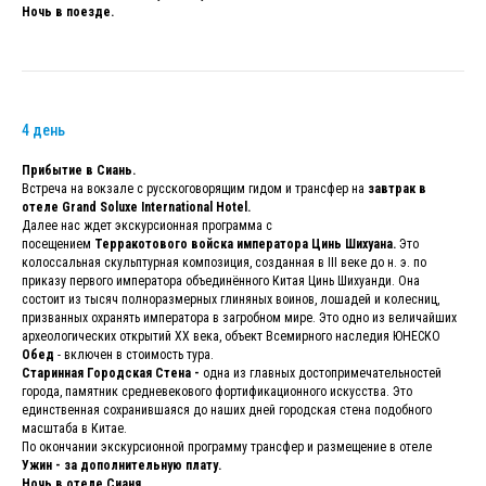
Ночь в поезде.
4 день
Прибытие в Сиань.
Встреча на вокзале с русскоговорящим гидом и трансфер на
завтрак в
отеле Grand Soluxe International Hotel.
Далее нас ждет экскурсионная программа с
посещением
Терракотового войска императора Цинь Шихуана.
Это
колоссальная скульптурная композиция, созданная в III веке до н. э. по
приказу первого императора объединённого Китая Цинь Шихуанди. Она
состоит из тысяч полноразмерных глиняных воинов, лошадей и колесниц,
призванных охранять императора в загробном мире. Это одно из величайших
археологических открытий XX века, объект Всемирного наследия ЮНЕСКО
Обед
- включен в стоимость тура.
Старинная Городская Стена -
одна из главных достопримечательностей
города, памятник средневекового фортификационного искусства. Это
единственная сохранившаяся до наших дней городская стена подобного
масштаба в Китае.
По окончании экскурсионной программу трансфер и размещение в отеле
Ужин - за дополнительную плату.
Ночь в отеле Сианя.