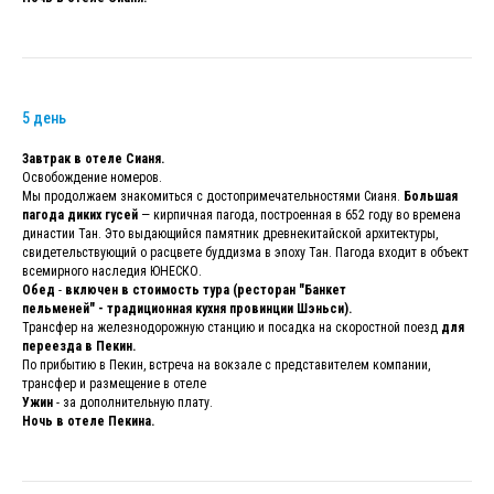
5 день
Завтрак в отеле Сианя.
Освобождение номеров.
Мы продолжаем знакомиться с достопримечательностями Сианя.
Большая
пагода диких гусей
— кирпичная пагода, построенная в 652 году во времена
династии Тан. Это выдающийся памятник древнекитайской архитектуры,
свидетельствующий о расцвете буддизма в эпоху Тан. Пагода входит в объект
всемирного наследия ЮНЕСКО.
Обед
-
включен в стоимость тура (ресторан "Банкет
пельменей" - традиционная кухня провинции Шэньси).
Трансфер на железнодорожную станцию и посадка на скоростной поезд
для
переезда в Пекин.
По прибытию в Пекин, встреча на вокзале с представителем компании,
трансфер и размещение в отеле
Ужин
- за дополнительную плату.
Ночь в отеле Пекина.