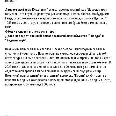
города.
Ламаистский храм Юнхэгун
в Пекине, также известный как "Дворец мира и
гармонии", это крупный действующий монастырь школы тибетского буддизма
Гэлуг, расположенный в северо-восточной части города, в районе Дунчэн. С
1983 года имеет статус ключевого национального буддийского монастыря в
КНР.
Обед - включен в стоимость тура.
Далее нас ждет внешний осмотр Олимпийских объектов "Гнездо" и
"Водный клуб"
.
Пекинский национальный стадион "Птичье гнездо" - многофункциональный
спортивный комплекс в Пекине, один из символов современной китайской
архитектуры. Он был построен к летним Олимпийским играм 2008 года и стал
ареной для церемоний открытия и закрытия, а также главных соревнований. В
2022 году стадион вновь использовался для Олимпиады, уже зимней, став
единственной ареной в мире, принимавшей церемонии двух разных игр.
Пекинский национальный плавательный комплекс "Водный клуб" - один из
известных водных комплексов в Пекине, многофункциональный водный центр,
построенный к Олимпиаде 2008 года.