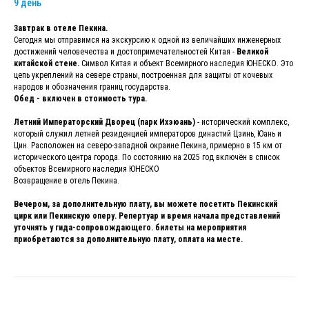
9 день
Завтрак в отеле Пекина.
Сегодня мы отправимся на экскурсию к одной из величайших инженерных
достижений человечества и достопримечательностей Китая -
Великой
китайской стене.
Символ Китая и объект Всемирного наследия ЮНЕСКО. Это
цепь укреплений на севере страны, построенная для защиты от кочевых
народов и обозначения границ государства.
Обед - включен в стоимость тура.
Летний Императорский Дворец (парк Ихэюань)
- исторический комплекс,
который служил летней резиденцией императоров династий Цзинь, Юань и
Цин. Расположен на северо-западной окраине Пекина, примерно в 15 км от
исторического центра города. По состоянию на 2025 год включён в список
объектов Всемирного наследия ЮНЕСКО
Возвращение в отель Пекина.
Вечером, за дополнительную плату, вы можете посетить Пекинский
цирк или Пекинскую оперу. Репертуар и время начала представлений
уточнять у гида-сопровождающего. билеты на мероприятия
приобретаются за дополнительную плату, оплата на месте.