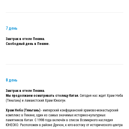
7 день
Завтрак в отеле Пекина.
Свободный день в Пекине.
8 день
Завтрак в отеле Пекина.
Мы продолжаем осматривать столицу Китая.
Сегодня нас ждет Храм Неба
(Тяньтань) и ламаистский Храм Юнхэгун.
Храм Неба (Тяньтань)
- имперский конфуцианский храмово-монастырский
комплекс в Пекине, один из самых значимых историко-культурных
памятников Китая. С 1998 года включён в список Всемирного наследия
ЮНЕСКО. Расположен в районе Дунчэн, к юго-востоку от исторического центра