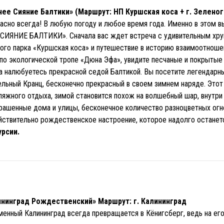
нее Сияние Балтики» (Маршрут: НП Куршская коса + г. Зеленог
асно всегда! В любую погоду и любое время года. Именно в этом 
 СИЯНИЕ БАЛТИКИ». Сначала вас ждет встреча с удивительным хр
ного парка «Куршская коса» и путешествие в историю взаимоотноше
 по экологической тропе «Дюна Эфа», увидите песчаные и покрытые
а налюбуетесь прекрасной седой Балтикой. Вы посетите легендарн
ельный Кранц, бесконечно прекрасный в своем зимнем наряде. Этот
яжного отдыха, зимой становится похож на волшебный шар, внутри
рашенные дома и улицы, бесконечное количество разноцветных огне
йствительно рождественское настроение, которое надолго останетс
урсии.
ининград Рождественский» Маршрут: г. Калининград
менный Калининград всегда превращается в Кёнигсберг, ведь на его