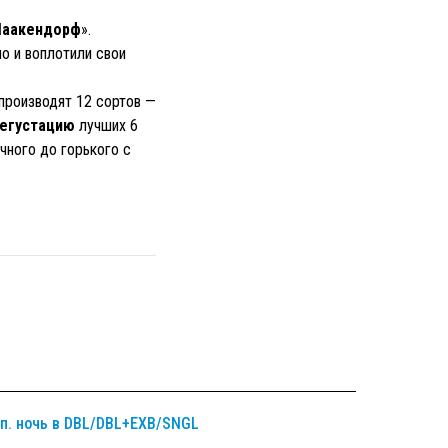
Шаакендорф
».
но и воплотили свои
производят 12 сортов —
егустацию
лучших 6
чного до горького с
п. ночь в DBL/DBL+EXB/SNGL