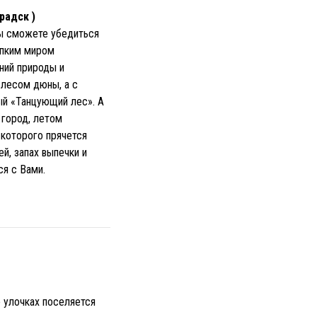
радск )
вы сможете убедиться
упким миром
ний природы и
 лесом дюны, а с
ый «Танцующий лес». А
 город, летом
 которого прячется
й, запах выпечки и
я с Вами.
 улочках поселяется