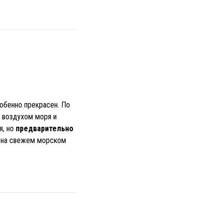
обенно прекрасен. По
 воздухом моря и
я, но
предварительно
т на свежем морском