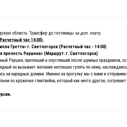
дскую область. Трансфер до гостиницы
за доп. плату.
(Расчетный час 14:00).
илла Гретта» г. Светлогорск (Расчетный час - 14:00)
ая прелесть Раушена» (Маршрут: г. Светлогорск)
инный Раушен, притихший и опустевший после шумных праздников, ос
ядный он вызывает желание неспешно гулять по нему, наслаждаясь
сь на нарядные домики. Именно на прогулку мы с вами и отправимс
пьем по кружечке глинтвейна, который как ничто другое, согревае
урсии.