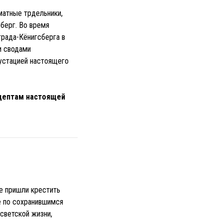
матные трдельники,
берг. Во время
града-Кёнигсберга в
и сводами
густацией настоящего
ецептам настоящей
е пришли крестить
 по сохранившимся
светской жизни,