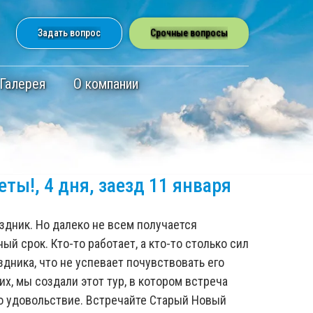
Задать вопрос
Cрочные вопросы
Галерея
О компании
еты!, 4 дня, заезд 11 января
здник. Но далеко не всем получается
ый срок. Кто-то работает, а кто-то столько сил
здника, что не успевает почувствовать его
х, мы создали этот тур, в котором встреча
ко удовольствие. Встречайте Старый Новый