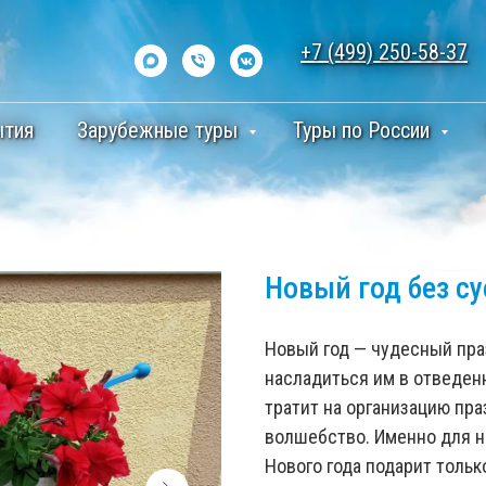
+7 (499) 250-58-37
ытия
Зарубежные туры
Туры по России
Новый год без су
Новый год — чудесный пра
насладиться им в отведенн
тратит на организацию пра
волшебство. Именно для ни
Нового года подарит толь