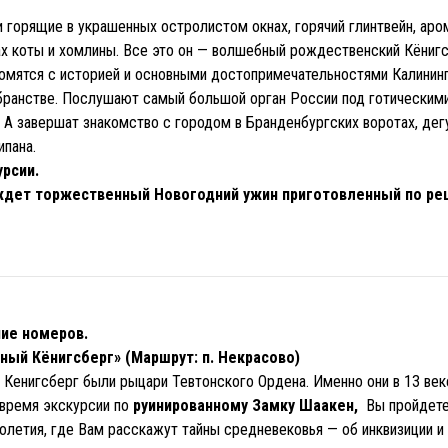
 горящие в украшенных остролистом окнах, горячий глинтвейн, аро
 коты и хомлины. Все это он — волшебный рождественский Кёнигс
комятся с историей и основными достопримечательностями Калинин
ранстве. Послушают самый большой орган России под готическим
 А завершат знакомство с городом в Бранденбургских воротах, де
ипана.
урсии.
 ждет торжественный Новогодний ужин приготовленный по р
ие номеров.
сный Кёнигсберг» (Маршрут: п. Некрасово)
 Кенигсберг были рыцари Тевтонского Ордена. Именно они в 13 век
 время экскурсии по
руинированному Замку Шаакен,
Вы пройдете
олетия, где Вам расскажут тайны средневековья — об инквизиции и 