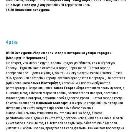
не
самую высокую дюну
российской территории косы.
16:30 Окончание экскурсии.
4 день
09:00 Экскурсия «Черняховск: следы истории на улицах города »
(Маршрут: г.Черняховск )
Не секрет, что многие едут в Калининградскую область, как в «Русскую
Европу». Туда мы вас и отвезем, в город Черняховск.. В этом городе
прекрасно всё — дома и улицы, фонтаны и скульптуры, кирхи и замки. Почти
90% довоенной застройки города активно приводятся в порядок., На остатках
руинированного
замка Инстербург,
который мы посетим,обучаются
реставраторы. Сохранившийся
замок Георгенбург
готовится стать музеем, а
в школе, в годы Первой Мировой войны, располагался лазарет, сестрами
милосердия в котором, служили особы царской крови.. В этом городе когда-
то останавливался
Наполеон Бонапарт
. А в хорошо сохранившемся здании
лютеранской кирхи ведутся православные богослужения.
Наполнившись впечатлениями мы отправимся на обед, в кафе
расположенное в здании кинотеатра, построенного в начале XX века. В этом
кинотеатре в разные годы выступали звезды черно-белого кино Марлен
Дитрих и Любовь Орлова, представляя свои фильмы. Сейчас там воссоздана