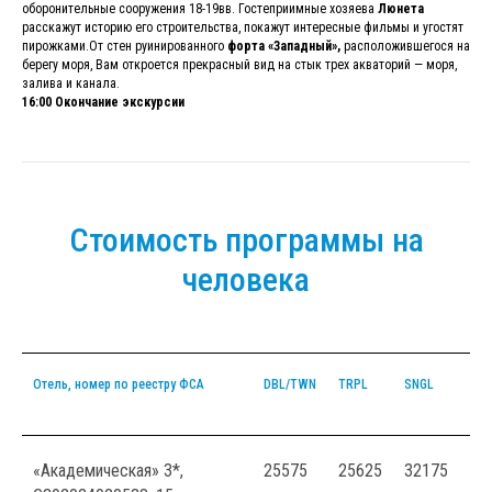
оборонительные сооружения 18-19вв. Гостеприимные хозяева
Люнета
расскажут историю его строительства, покажут интересные фильмы и угостят
пирожками.От стен руинированного
форта «Западный»,
расположившегося на
берегу моря, Вам откроется прекрасный вид на стык трех акваторий — моря,
залива и канала.
16:00 Окончание экскурсии
Стоимость программы на
человека
Отель, номер по реестру ФСА
DBL/TWN
TRPL
SNGL
доп
DBL
«Академическая» 3*,
25575
25625
32175
16