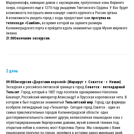
Марауненхофа, немецких домов с хаусмарками, прогулочные зоны Верхнего
озера, созданного еще в 1270 году рыцарями Тевтонского Ордена. У Вас будет
возможность послушать
мини-концерт самого крупного в России органа.
А возможность увидеть город с воды предоставит вам
прогулка на
теплоходе «Самбия»,
во время которой вы оцените размеры
Калининградского порта и пройдете вдоль знаменитых судов Музея мирового
океана.
21:00Окончание экскурсии.
2 день
09:00Экскурсия «Дорогами королей» (Маршрут: г. Советск - г. Неман)
Экскурсия к российско-литовской границе в город
Советск - легендарный
Тильзит.
Город, который в 1807 году посетили одновременно Наполеон
Бонапарт, Российский император Александр1 и Прусская королевская чета. В
котором и был подписан знаменитый
Тильзитский мир
. Город, где фермеры
изобрели легендарный сыр «Тильзитер». Сегодня город Советск - один из
самых привлекательных городов Калининградской области: одна
достопримечательность сменяет другую, великолепная пешеходная зона с
отреставрированными бюргерскими домами, музей военной техники под
открытым небом и, конечно, мост Королевы Луизы. Мы совершим с Вами
пешеходную прогулку по городу, окунёмся в историю давно минувших дней.