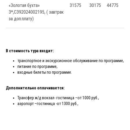
«Золотая бухта»
31575
30175
44775
32
3*,С392024002195, ( завтрак
за доп.плату)
В стоимость тура входит:
транспортное и экскурсионное обслуживание по программе,
питание по программе,
входные билеты по программе.
Дополнительно оплачивается:
Трансфер ж/д вокзал- гостиница –от 1000 руб.,
аэропорт –гостиница -от 1300 руб.,