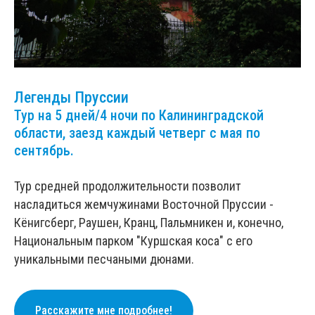
Легенды Пруссии
Тур на 5 дней/4 ночи по Калининградской
области, заезд каждый четверг с мая по
сентябрь.
Тур средней продолжительности позволит
насладиться жемчужинами Восточной Пруссии -
Кёнигсберг, Раушен, Кранц, Пальмникен и, конечно,
Национальным парком "Куршская коса" с его
уникальными песчаными дюнами.
Расскажите мне подробнее!