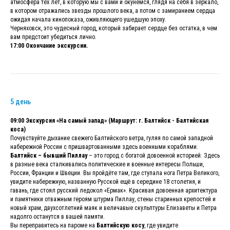
атмосфера тех лет, в которую мы с вами и окунемся, глядя на себя в зеркало,
в котором отражались звезды прошлого века, а потом с замиранием сердца
ожидая начала кинопоказа, оживляющего ушедшую эпоху.
Черняховск, это чудесный город, который забирает сердце без остатка, в чем
вам предстоит убедиться лично.
17:00 Окончание экскурсии.
5 день
09:00 Экскурсия «На самый запад» (Маршрут: г. Балтийск - Балтийская
коса)
Почувствуйте дыхание свежего Балтийского ветра, гуляя по самой западной
набережной России с пришвартованными здесь военными кораблями.
Балтийск – бывший Пиллау
– это город с богатой довоенной историей. Здесь
в разные века сталкивались политические и военные интересы Польши,
России, Франции и Швеции. Вы пройдёте там, где ступала нога Петра Великого,
увидите набережную, названную Русской ещё в середине 18 столетия, и
гавань, где стоял русский ледокол «Ермак». Красивая довоенная архитектура
и памятники отважным героям штурма Пиллау, стены старинных крепостей и
новый храм, двухсотлетний маяк и величавые скульптуры Елизаветы и Петра
надолго останутся в вашей памяти.
Вы переправитесь на пароме на
Балтийскую косу
, где увидите