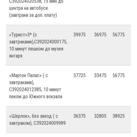
С392024020538, 15 мин до
центра на автобусе
(завтраки за доп. плату)
«Турист»3* (с
39975
36975
56775
50
завтраками),С392024000175,
10 минут пешком до музея
янтаря
«Мартон Палас» ( с
37725
33475
56775
42
завтраками),
С392024012385, 10 минут
пеком до Южного вокзала
«Шерлок», без звезд ( с
36375
32805
38925
40
завтраком), С392024009989