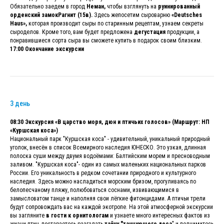
Обязательно заедем в город
Неман,
чтобы взглянуть на
руинированный
орденский замокРагнит (15в).
Здесь жепосетим сыроварню
«Deutsches
Haus»,
которая производит сыры по старинным рецептам, узнаем секреты
сыроделов. Кроме того, вам будет предложена
дегустация
продукции, а
понравившиеся сорта сыра вы сможете купить в подарок своим близким.
17:00 Окончание экскурсии
3 день
08:30 Экскурсия «В царство моря, дюн и птичьих голосов» (Маршрут: НП
«Куршская коса»)
Национальный парк "Куршская коса" - удивительный, уникальный природный
уголок, внесён в список Всемирного наследия ЮНЕСКО. Это узкая, длинная
полоска суши между двумя водоёмами: Балтийским морем и пресноводным
заливом. "Куршская коса"- один из самых маленьких национальных парков
России. Его уникальность в редком сочетании природного и культурного
наследия. Здесь можно насладиться морским бризом, прогуливаясь по
белопесчаному пляжу, полюбоваться соснами, извивающимися в
замысловатом танце и наполняя свои лёгкие фитонцидами. А птичьи трели
будут сопровождать вас на каждой экотропе. На этой атмосферной экскурсии
вы загляните
в гости к орнитологам
и узнаете много интересных фактов из
жизни птиц, постараетесь разгадать
тайну "танцующего леса
" и поднимитесь