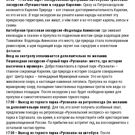
экскурсия «Путешествие в сердце Карелии».
Сразу за Петрозаводском
начинается Карелия Природа – вот главная достопримечательность Карелии,
но это не все…В ходе экскурсии вы узнаете какие народы населяют эту
прекрасную территорию, как живут, о чём поют и во что верят карелы, вепсы и
саамы.
Автобусная трассовая экскурсия «Водопады Ахинкоски
: где оживают
кинокадры и сказки» и прогулка по подвесным мостам среди водопадов реки
Тохмайоки. Водопады Ахинкоски это место, где природа стала полноправным
режиссером, а шум падающей воды звучит как саундтрек к известным
фильмам.
Вход на экотропу оплачивается дополнительно по желанию
.
Пешеходная экскурсия «Горный парк «Рускеала»: место, где история
высечена в мраморе».
Добро пожаловать в горный парк «Рускеала» –
главное сокровище Карелии, где природа и история создали совершенный
дуэт. Центр парка – легендарный Мраморный каньон. Это не просто
живописное озеро, а настоящая каменная летопись. Прогулка на лодке по
мраморному озеру, посещение таинственных подземных гротов или виды со
смотровых площадок. После экскурсии у вас будет свободное время для
прогулки и самостоятельного изучения горного парка.
17:00 – Выезд из горного парка «Рускеала» на ретропоезде (по желанию
за дополнительную плату).
Для тех, кто хочет получить особенный опыт,
предлагаем поездку на ретропоезде «Рускеальский экспресс» из горного
парка в Сортавала. озь время, в котором вы почувствуете себя аристократами
дореволюционной России. По прибытии вас встретит гид, вы воссоединитесь с
остальной частью группы.
17:30 – Выезд из горного парка «Рускеала» на автобусе.
После