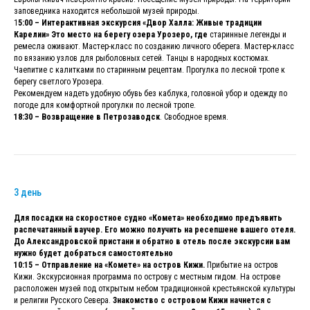
заповедника находится небольшой музей природы.
1
5:00 – Интерактивная экскурсия «Двор Халла: Живые традиции
Карелии» Это место на берегу озера Урозеро, где
старинные легенды и
ремесла оживают. Мастер-класс по созданию личного оберега. Мастер-класс
по вязанию узлов для рыболовных сетей. Танцы в народных костюмах.
Чаепитие с калитками по старинным рецептам. Прогулка по лесной тропе к
берегу светлого Урозера.
Рекомендуем надеть удобную обувь без каблука, головной убор и одежду по
погоде для комфортной прогулки по лесной тропе.
18:30 – Возвращение в Петрозаводск
. Свободное время.
3 день
Для посадки на скоростное судно «Комета» необходимо предъявить
распечатанный ваучер. Его можно получить на ресепшене вашего отеля.
До Александровской пристани и обратно в отель после экскурсии вам
нужно будет добраться самостоятельно
10:15 – Отправление на «Комете» на остров Кижи.
Прибытие на остров
Кижи. Экскурсионная программа по острову с местным гидом. На острове
расположен музей под открытым небом традиционной крестьянской культуры
и религии Русского Севера.
Знакомство с островом Кижи начнется с