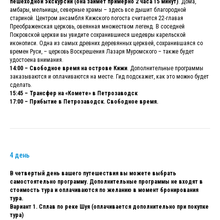
пешеходной экскурсии (она займет примерно 2 часа 15 минут)
. Дома,
амбары, мельницы, северные храмы – здесь все дышит благородной
стариной. Центром ансамбля Кижского погоста считается 22-главая
Преображенская церковь, овеянная множеством легенд. В соседней
Покровской церкви вы увидите сохранившиеся шедевры карельской
иконописи. Одна из самых древних деревянных церквей, сохранившаяся со
времен Руси, – церковь Воскрешения Лазаря Муромского – также будет
удостоена внимания.
14:00 – Свободное время на острове Кижи
. Дополнительные программы
заказываются и оплачиваются на месте. Гид подскажет, как это можно будет
сделать.
15:45 – Трансфер на «Комете» в Петрозаводск
17:00 – Прибытие в Петрозаводск. Свободное время.
4 день
В четвертый день вашего путешествия вы можете выбрать
самостоятельно программу. Дополнительные программы не входят в
стоимость тура и оплачиваются по желанию в момент бронирования
тура.
Вариант 1. Сплав по реке Шуя (оплачивается дополнительно при покупке
тура)