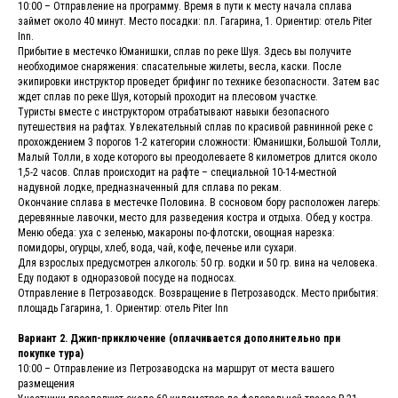
10:00 – Отправление на программу. Время в пути к месту начала сплава
займет около 40 минут. Место посадки: пл. Гагарина, 1. Ориентир: отель Piter
Inn.
Прибытие в местечко Юманишки, сплав по реке Шуя. Здесь вы получите
необходимое снаряжения: спасательные жилеты, весла, каски. После
экипировки инструктор проведет брифинг по технике безопасности. Затем вас
ждет сплав по реке Шуя, который проходит на плесовом участке.
Туристы вместе с инструктором отрабатывают навыки безопасного
путешествия на рафтах. Увлекательный сплав по красивой равнинной реке с
прохождением 3 порогов 1-2 категории сложности: Юманишки, Большой Толли,
Малый Толли, в ходе которого вы преодолеваете 8 километров длится около
1,5-2 часов. Сплав происходит на рафте – специальной 10-14-местной
надувной лодке, предназначенный для сплава по рекам.
Окончание сплава в местечке Половина. В сосновом бору расположен лагерь:
деревянные лавочки, место для разведения костра и отдыха. Обед у костра.
Меню обеда: уха с зеленью, макароны по-флотски, овощная нарезка:
помидоры, огурцы, хлеб, вода, чай, кофе, печенье или сухари.
Для взрослых предусмотрен алкоголь: 50 гр. водки и 50 гр. вина на человека.
Еду подают в одноразовой посуде на подносах.
Отправление в Петрозаводск. Возвращение в Петрозаводск. Место прибытия:
площадь Гагарина, 1. Ориентир: отель Piter Inn
Вариант 2. Джип-приключение (оплачивается дополнительно при
покупке тура)
10:00 – Отправление из Петрозаводска на маршрут от места вашего
размещения