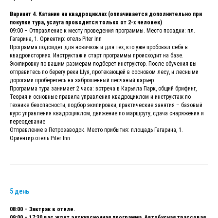
Вариант 4. Катание на квадроциклах (оплачивается дополнительно при
покупке тура, услуга проводится только от 2-х человек)
09:00 – Отправление к месту проведения программы. Место посадки: пл.
Гагарина, 1. Ориентир: отель Piter Inn
Программа подойдет для новичков и для тех, кто уже пробовал себя в
квадроисториях. Инструктаж и старт программы происходит на базе.
Экипировку по вашим размерам подберет инструктор. После обучения вы
отправитесь по берегу реки Шуя, протекающей в сосновом лесу, и лесными
дорогами проберетесь на заброшенный песчаный карьер.
Программа тура занимает 2 часа: встреча в Карьяла Парк, общий брифинг,
Теория и основные правила управления квадроциклом и инструктаж по
технике безопасности, подбор экипировки, практические занятия – базовый
курс управления квадроциклом, движение по маршруту, сдача снаряжения и
переодевание
Отправление в Петрозаводск. Место прибытия: площадь Гагарина, 1.
Ориентир:отель Piter Inn
5 день
08:00 – Завтрак в отеле.
09:00 – 17:30 вас ждет экскурсионная программа. Автобусная трассовая