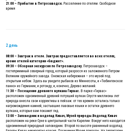
21:00 – Прибытие в Петрозаводск.
Расселение по отелям. Свободное
время
2 день
08:00 – Завтрак в отеле. Завтрак предоставляется во всех отелях,
кроме отелей категории «бюджет».
09:30 – Обзорная экскурсия по Петрозаводску.
Петрозаводск –
гостеприимный северный город, который разросся из заложенного Петром
Великим оружейного завода. Онежская набережная – это музей под
открытым небом. Здесь вы увидите рыбаков из Миннесоты, и «Тюбингенское
панно» из Германии, и ротонду, и, конечно, Дерево желаний.
1
1:30 – Посещение древнего вулкана Гирвас.
В парке «Гирвас»
расположен одноименный древний потухший вулкан.Спустя миллионы лет
природа внесла свои коррективы в пейзаж: от тех времен остались только
нагромождения камней, застывшие лавовые языки и остатки древнего
вулкана, которые вам покажет гид.
13:00 – Заповедник и водопад Кивач, Музей природы.Водопад Кивач
расположен на реке Суне в центральной части Карелии. Вокруг него находится
одноименный природный заповедник. Второй по высоте равнинный водопад
Европы Кивач невероятно красив. Посещение Музея природы. На территории