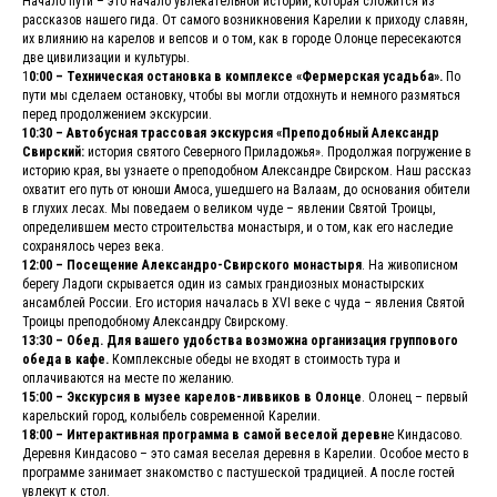
Начало пути – это начало увлекательной истории, которая сложится из
рассказов нашего гида. От самого возникновения Карелии к приходу славян,
их влиянию на карелов и вепсов и о том, как в городе Олонце пересекаются
две цивилизации и культуры.
1
0:00 – Техническая остановка в комплексе «Фермерская усадьба».
По
пути мы сделаем остановку, чтобы вы могли отдохнуть и немного размяться
перед продолжением экскурсии.
10:30 – Автобусная трассовая экскурсия «Преподобный Александр
Свирский:
история святого Северного Приладожья». Продолжая погружение в
историю края, вы узнаете о преподобном Александре Свирском. Наш рассказ
охватит его путь от юноши Амоса, ушедшего на Валаам, до основания обители
в глухих лесах. Мы поведаем о великом чуде – явлении Святой Троицы,
определившем место строительства монастыря, и о том, как его наследие
сохранялось через века.
12:00 – Посещение Александро-Свирского монастыря
. На живописном
берегу Ладоги скрывается один из самых грандиозных монастырских
ансамблей России. Его история началась в XVI веке с чуда – явления Святой
Троицы преподобному Александру Свирскому.
13:30 – Обед. Для вашего удобства возможна организация группового
обеда в кафе.
Комплексные обеды не входят в стоимость тура и
оплачиваются на месте по желанию.
15:00 – Экскурсия в музее карелов-ливвиков в Олонце
. Олонец – первый
карельский город, колыбель современной Карелии.
18:00 – Интерактивная программа в самой веселой деревн
е Киндасово.
Деревня Киндасово – это самая веселая деревня в Карелии. Особое место в
программе занимает знакомство с пастушеской традицией. А после гостей
увлекут к стол.