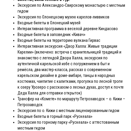
Экскурсия по Александро-Свирскому монастырю с местным
гидом
Экскурсия по Олонецкому музею карелов-ливвиков
Входные билеты в Олонецкий музей
Интерактивная программа в веселой деревне Киндасово
Входные билеты в заповедник «Кивач»
Входные билеты на территорию вулкана Гирвас
Интерактивная экскурсия «Двор Халла: Живые традиции
Карелии» (включено: встреча с хранительницей традиций и
знакомство с легендой Двора Халла, экскурсия по
аутентичной карельской избе с погружением в быт и
ремёсла, два мастер-класса, рассказ о современном
карельском дизайне в доме-амбаре, танцы в народных
костюмах, чаепитие с калитками, прогулка по лесной тропе
к озеру Урозеро с рассказом о лесных духах, доступ к почте
Деда Халла для отправки открыток)
Трансфер на «Комете» по маршруту Петрозаводск – о. Кижи –
Петрозаводск
Экскурсия по о. Кижи с местным лицензированным гидом
Входные билеты в горный парк «Рускеала»
Экскурсия по горному парку «Рускеала» с аттестованным
местным гидом