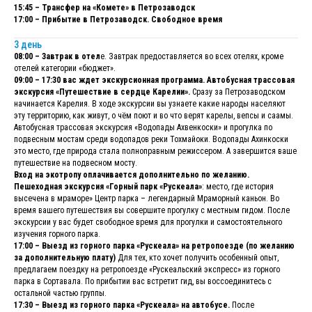
15:45 – Трансфер на «Комете» в Петрозаводск
17:00 – Прибытие в Петрозаводск. Свободное время
3 день
08:00 – Завтрак в отел
е. Завтрак предоставляется во всех отелях, кроме
отелей категории «бюджет».
09:00 – 17:30 вас ждет экскурсионная программа. Автобусная трассовая
экскурсия «Путешествие в сердце Карелии».
Сразу за Петрозаводском
начинается Карелия. В ходе экскурсии вы узнаете какие народы населяют
эту территорию, как живут, о чём поют и во что верят карелы, вепсы и саамы.
Автобусная трассовая экскурсия «Водопады Ахвенкоски» и прогулка по
подвесным мостам среди водопадов реки Тохмайоки. Водопады Ахинкоски
это место, где природа стала полноправным режиссером. А завершится ваше
путешествие на подвесном мосту.
Вход на экотропу оплачивается дополнительно по желанию.
Пешеходная экскурсия «Горный парк «Рускеала»
: место, где история
высечена в мраморе» Центр парка – легендарный Мраморный каньон. Во
время вашего путешествия вы совершите прогулку с местным гидом. После
экскурсии у вас будет свободное время для прогулки и самостоятельного
изучения горного парка.
17:00 – Выезд из горного парка «Рускеала» на ретропоезде (по желанию
за дополнительную плату)
Для тех, кто хочет получить особенный опыт,
предлагаем поездку на ретропоезде «Рускеальский экспресс» из горного
парка в Сортавала. По прибытии вас встретит гид, вы воссоединитесь с
остальной частью группы.
17:30 – Выезд из горного парка «Рускеала» на автобусе.
После