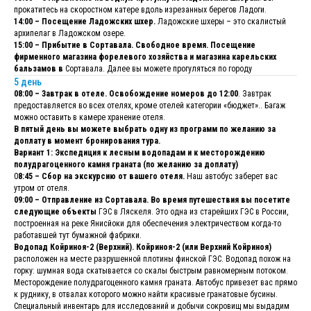
прокатитесь на скоростном катере вдоль изрезанных берегов Ладоги.
14:00 – Посещение Ладожских шхер.
Ладожские шхеры – это скалистый
архипелаг в Ладожском озере.
15:00 – Прибытие в Сортавала. Свободное время. Посещение
фирменного магазина форелевого хозяйства и магазина карельских
бальзамов в
Сортавала. Далее вы можете прогуляться по городу
5 день
08:00 – Завтрак в отеле. Освобождение номеров до 12:00
. Завтрак
предоставляется во всех отелях, кроме отелей категории «бюджет».. Багаж
можно оставить в камере хранение отеля.
В пятый день вы можете выбрать одну из программ по желанию за
доплату в момент бронирования тура.
Вариант 1: Экспедиция к лесным водопадам и к месторождению
полудрагоценного камня граната (по желанию за доплату)
0
8:45 – Сбор на экскурсию от вашего отеля.
Наш автобус заберет вас
утром от отеля.
09:00 – Отправление из Сортавала. Во время путешествия вы посетите
следующие объекты
ГЭС в Ляскеля. Это одна из старейших ГЭС в России,
построенная на реке Янисйоки для обеспечения электричеством когда-то
работавшей тут бумажной фабрики.
Водопад Койриноя-2 (Верхний). Койриноя-2 (или Верхний Койриноя)
расположен на месте разрушенной плотины финской ГЭС. Водопад похож на
горку: шумная вода скатывается со скалы быстрым равномерным потоком.
Месторождение полудрагоценного камня граната. Автобус привезет вас прямо
к руднику, в отвалах которого можно найти красивые гранатовые бусины.
Специальный инвентарь для исследований и добычи сокровищ мы выдадим