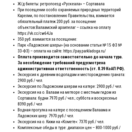
Ж/д билеты: ретропоезд «Рускеала» – Сортавала
При посещении особо охраняемых природных территорий
Карелии, по постановлению Правительства, взимается
обязательный платеж 200 руб. за посещение
объектов:Валаамский архипелаг – ссылка на оплату
https://vk.cc/cw64Ja
350 руб. взимается за посещение:
Парк «Ладожские шхеры» (на основании статьи № 15 ФЗ №
33-ФЗ) – оплата на сайте: https://pay.parkladoga.ru/
Оплата производится самостоятельно до начала тура.
За несоблюдение требований предусмотрена
административная ответственность (ст. 8.39 КоАП РФ).
Экскурсия к древним водопадам и месторождению граната:
2900 руб./ чел.
Экскурсия по Ладожским шхерам на катере: 2900 руб./ чел.
Экскурсия на о. Валаам на метеоре с местным гидом из
Сортавала: будни 7970 руб./ чел.; суббота и воскресенье
8390 руб./ чел
Водная прогулка на катере с посещением Валаама и
Ладожских шхер: 7970 руб./ чел.
Экскурсия на о. Кижи на «Комете»: 7370 руб./ чел.
Комплексные обеды в туре: диапазон цен – 800-1000 руб./