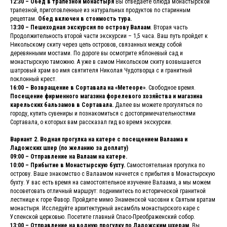
12:30 – Обед в трапезной монастыря
Вы отведаете блюда монастырской
трапезной, приготовленные из натуральных продуктов по старинным
рецептам.
Обед включен в стоимость тура.
1
3:30 – Пешеходная экскурсия по острову Валаам
. Вторая часть
Продолжительность второй части экскурсии – 1,5 часа. Ваш путь пройдет к
Никольскому скиту через цепь островов, связанных между собой
деревянными мостами. По дороге вы осмотрите яблоневый сад и
монастырскую таможню. А уже в самом Никольском скиту возвышается
шатровый храм во имя святителя Николая Чудотворца с и гранитный
поклонный крест.
16:00 – Возвращение в Сортавала на «Метеоре»
. Свободное время.
Посещение фирменного магазина форелевого хозяйства и магазина
карельских бальзамов в Сортавала.
Далее вы можете прогуляться по
городу, купить сувениры и познакомиться с достопримечательностями
Сортавала, о которых вам рассказал гид во время экскурсии.
Вариант 2. Водная прогулка на катере с посещением Валаама и
Ладожских шхер (по желанию за доплату)
09:00 – Отправление на Валаам на катере.
10:00 – Прибытие в Монастырскую бухту.
Самостоятельная прогулка по
острову. Ваше знакомство с Валаамом начнется с прибытия в Монастырскую
бухту. У вас есть время на самостоятельное изучение Валаама, а мы можем
посоветовать отличный маршрут: поднимитесь по исторической гранитной
лестнице к горе Фавор. Пройдите мимо Знаменской часовни к Святым вратам
монастыря. Исследуйте архитектурный ансамбль монастырского каре с
Успенской церковью. Посетите главный Спасо-Преображенский собор.
13:00 – Отправление на водную прогулку по Ладожским шхерам
. Вы