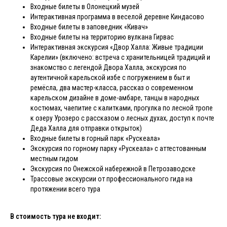
Входные билеты в Олонецкий музей
Интерактивная программа в веселой деревне Киндасово
Входные билеты в заповедник «Кивач»
Входные билеты на территорию вулкана Гирвас
Интерактивная экскурсия «Двор Халла: Живые традиции
Карелии» (включено: встреча с хранительницей традиций и
знакомство с легендой Двора Халла, экскурсия по
аутентичной карельской избе с погружением в быт и
ремёсла, два мастер-класса, рассказ о современном
карельском дизайне в доме-амбаре, танцы в народных
костюмах, чаепитие с калитками, прогулка по лесной тропе
к озеру Урозеро с рассказом о лесных духах, доступ к почте
Деда Халла для отправки открыток)
Входные билеты в горный парк «Рускеала»
Экскурсия по горному парку «Рускеала» с аттестованным
местным гидом
Экскурсия по Онежской набережной в Петрозаводске
Трассовые экскурсии от профессионального гида на
протяжении всего тура
В стоимость тура не входит: