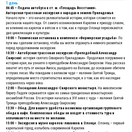
1 день
06:45 – Подача автобуса к ст. м. «Площадь Восстания».
Авторская трассовая экскурсия о народах и землях Приладожья
.
Начало пути – это начало увлекательной истории, которая сложится из
рассказов нашего гида. От самого возникновения Карелии к приходу славян,
их влиянию на карелов и вепсов и о том, как в городе Олонце пересекаются
две цивилизации и культуры.
10:00 – Техническая остановка в комплексе «Фермерская усадьба»
. По
пути мы сделаем остановку, чтобы вы могли отдохнуть и немного размяться
перед продолжением экскурсии.
10:30 – Автобусная трассовая экскурсия «Преподобный Александр
Свирски
й: история святого Северного Приладожья». Продолжая погружение в
историю края, вы узнаете о преподобном Александре Свирском. Наш рассказ
охватит его путь от юноши Амоса, ушедшего на Валаам, до основания обители
в глухих лесах. Мы поведаем о великом чуде – явлении Святой Троицы,
определившем место строительства монастыря, и о том, как его наследие
сохранялось через века.
12:00 – Посещение Александро-Свирского монастыря.
На живописном
берегу Ладоги скрывается один из самых грандиозных монастырских
ансамблей России. Его история началась в XVI веке с чуда – явления Святой
Троицы преподобному Александру Свирскому.
13:30 – Обед. Для вашего удобства возможна организация группового
обеда в кафе. Комплексные обеды не входят в стоимость тура и
оплачиваются на месте по желанию.
15:00 – Экскурсия в музее карелов-ливвиков в Олонце.
Олонец – первый
карельский город, колыбель современной Карелии.