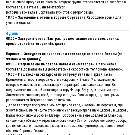
насыщенной прогулки на свежем воздухе группа отправляется на автобусе в
Сортавала, а затем в Санкт-Петербург.
Встреча у вокзала в Сортавала туристов с ретропоезда.
18:40 – Заселение в отель в городе Сортавала
. Свободное время для
ужина и отдыха.
4 день
08:00 – Завтрак в отеле. Завтрак предоставляется во всех отелях,
кроме отелей категории «бюджет»
.
Вариант 1. Экскурсия на скоростном теплоходе на остров Валаам (по
желанию за доплату)
09:00 – Отправление на остров Валаам на «Метеоре».
От причала в
Сортавале до Валаама вы доберетесь на скоростном теплоходе «Метеор».
10:00 – Пешеходная экскурсия по острову Валаам.
Первая часть
Продолжительность первой части экскурсии – 2 часа. Увлекательную
историю монастыря и прилегающих территорий вам расскажет гид. Вы
подниметесь по святой лестнице на гору Фавор. Вы увидите мраморную
Знаменскую часовню, пройдете под сводами Святых врат, над которыми
располагается Петропавловская церковь.
Далее вас ждет прогулка в монастырское каре, к келейным корпусам, где
живут монахи. Вы увидите старинную Успенскую трапезную церковь и церковь
Валаамской иконы Божией Матери. Особое внимание уделяется главному
священному объекту – отреставрированному Свято-Преображенскому собору,
где вы сможете поклониться мощам валаамских чудотворцев, основателей
обители Сергия и Германа.