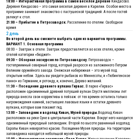
18:00 – Интерактивная программа в самой веселой деревне
Киндасово.
Деревня Киндасово – это самая веселая деревня в Карелии. Особое место в
программе занимает знакомство с пастушеской традицией. А после гостей
увлекут к стол.
21:00 – Прибытие в Петрозаводск.
Расселение по отелям. Свободное
время
2 день
Во второй день вы сможете выбрать один из вариантов программы.
ВАРИАНТ 1. Основная программа
08:00 – Завтрак в отеле. Завтрак предоставляется во всех отелях, кроме
отелей категории «бюджет».
09:30 – Обзорная экскурсия по Петрозаводску.
Петрозаводск –
гостеприимный северный город, который разросся из заложенного Петром
Великим оружейного завода. Онежская набережная – это музей под
открытым небом. Здесь вы увидите рыбаков из Миннесоты, и «Тюбингенское
панно» из Германии, и ротонду, и, конечно, Дерево желаний.
11:30 – Посещение древнего вулкана Гирвас.
В парке «Гирвас»
расположен одноименный древний потухший вулкан.Спустя миллионы лет
природа внесла свои коррективы в пейзаж: от тех времен остались только
нагромождения камней, застывшие лавовые языки и остатки древнего
вулкана, которые вам покажет гид.
13:00 – Заповедник и водопад Кивач, Музей природы.
Водопад Кивач
расположен на реке Суне в центральной части Карелии. Вокруг него находится
одноименный природный заповедник. Второй по высоте равнинный водопад
Европы Кивач невероятно красив. Посещение Музея природы. На территории
заповедника находится небольшой музей природы.
15:00 – Интерактивная экскурсия «Двор Халла:
Живые традиции Карелии»