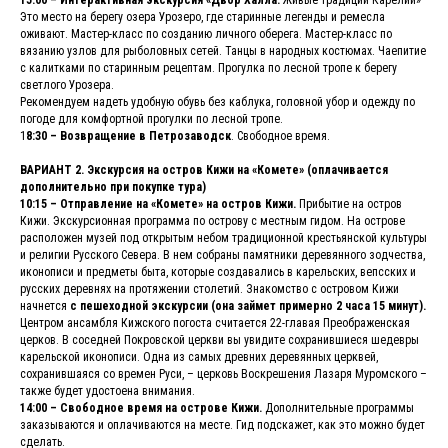
Это место на берегу озера Урозеро, где старинные легенды и ремесла
оживают. Мастер-класс по созданию личного оберега. Мастер-класс по
вязанию узлов для рыболовных сетей. Танцы в народных костюмах. Чаепитие
с калитками по старинным рецептам. Прогулка по лесной тропе к берегу
светлого Урозера.
Рекомендуем надеть удобную обувь без каблука, головной убор и одежду по
погоде для комфортной прогулки по лесной тропе.
1
8:30 – Возвращение в Петрозаводск
. Свободное время.
ВАРИАНТ 2. Экскурсия на остров Кижи на «Комете» (оплачивается
дополнительно при покупке тура)
10:15 – Отправление на «Комете» на остров Кижи.
Прибытие на остров
Кижи. Экскурсионная программа по острову с местным гидом. На острове
расположен музей под открытым небом традиционной крестьянской культуры
и религии Русского Севера. В нем собраны памятники деревянного зодчества,
иконописи и предметы быта, которые создавались в карельских, вепсских и
русских деревнях на протяжении столетий. Знакомство с островом Кижи
начнется
с пешеходной экскурсии (она займет примерно 2 часа 15 минут).
Центром ансамбля Кижского погоста считается 22-главая Преображенская
церков. В соседней Покровской церкви вы увидите сохранившиеся шедевры
карельской иконописи. Одна из самых древних деревянных церквей,
сохранившаяся со времен Руси, – церковь Воскрешения Лазаря Муромского –
также будет удостоена внимания.
14:00 – Свободное время на острове Кижи.
Дополнительные программы
заказываются и оплачиваются на месте. Гид подскажет, как это можно будет
сделать.