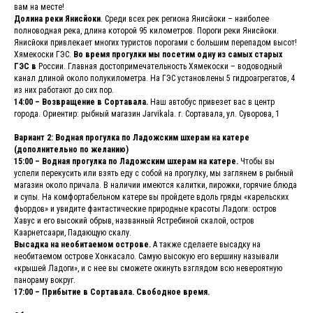
вам на месте!
Долина реки Янисйоки
. Среди всех рек региона Янисйоки – наиболее
полноводная река, длина которой 95 километров. Пороги реки Янисйоки.
Янисйоки привлекает многих туристов порогами с большим перепадом высот!
Хямекоски ГЭС.
Во время прогулки мы посетим одну из самых старых
ГЭС в
России. Главная достопримечательность Хямекоски – водоводный
канал длиной около полукилометра. На ГЭС установлены 5 гидроагрегатов, 4
из них работают до сих пор.
14:00 – Возвращение в Сортавала.
Наш автобус привезет вас в центр
города. Ориентир: рыбный магазин Jarvikala. г. Сортавала, ул. Суворова, 1
Вариант 2: Водная прогулка по Ладожским шхерам на катере
(дополнительно по желанию)
15:00 – Водная прогулка по Ладожским шхерам на катере.
Чтобы вы
успели перекусить или взять еду с собой на прогулку, мы заглянем в рыбный
магазин около причала. В наличии имеются калитки, пирожки, горячие блюда
и супы. На комфортабельном катере вы пройдете вдоль гряды «карельских
фьордов» и увидите фантастические природные красоты Ладоги: остров
Хавус и его высокий обрыв, названный Ястребиной скалой, остров
Каарнетсаари, Падающую скалу.
Высадка на необитаемом острове.
А также сделаете высадку на
необитаемом острове Хонкасало. Самую высокую его вершину называли
«крышей Ладоги», и с нее вы сможете окинуть взглядом всю невероятную
панораму вокруг.
17:00 – Прибытие в Сортавала. Свободное время.