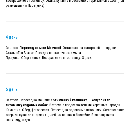
Возвращение в гостиницу. Отдых, купание в бассейне с термальной водой (при
размещении в Паратунке)
4 день
Завтрак. П
ереезд на мыс Маячный
. Остановка на смотровой площадке
Скалы «Три Брата». Поездка на оконечность мыса.
Прогулка. Обед-пикник. Возвращение в гостиницу. Отдых.
5 день
Завтрак. Переезд на машине в э
тнический комплекс. Экскурсия по
питомнику ездовых собак.
Встреча с представителями коренных народов
Камчатки. Обед, фотосессия. Переезд на радоновые источники «Зеленовские
озерки», купание в горячих целебных ваннах и бассейне. Возвращение в
гостиницу, отдых.