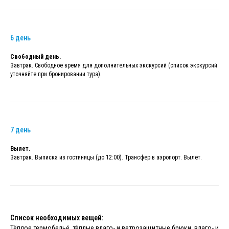
6 день
Свободный день.
Завтрак. Свободное время для дополнительных экскурсий (список экскурсий
уточняйте при бронировании тура).
7 день
Вылет.
Завтрак. Выписка из гостиницы (до 12:00). Трансфер в аэропорт. Вылет.
Список необходимых вещей:
Тёплое термобельё, тёплые влаго- и ветрозащитные брюки, влаго- и