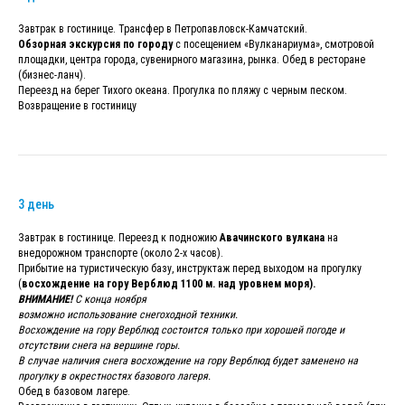
Завтрак в гостинице. Трансфер в Петропавловск-Камчатский.
Обзорная экскурсия по городу
с посещением «Вулканариума», смотровой
площадки, центра города, сувенирного магазина, рынка. Обед в ресторане
(бизнес-ланч).
Переезд на берег Тихого океана. Прогулка по пляжу с черным песком.
Возвращение в гостиницу
3 день
Завтрак в гостинице. Переезд к подножию
Авачинского вулкана
на
внедорожном транспорте (около 2-х часов).
Прибытие на туристическую базу, инструктаж перед выходом на прогулку
(
восхождение на гору Верблюд 1100 м. над уровнем моря).
ВНИМАНИЕ!
С конца ноября
возможно использование снегоходной техники.
Восхождение на гору Верблюд состоится только при хорошей погоде и
отсутствии снега на вершине горы.
В случае наличия снега восхождение на гору Верблюд будет заменено на
прогулку в окрестностях базового лагеря.
Обед в базовом лагере.