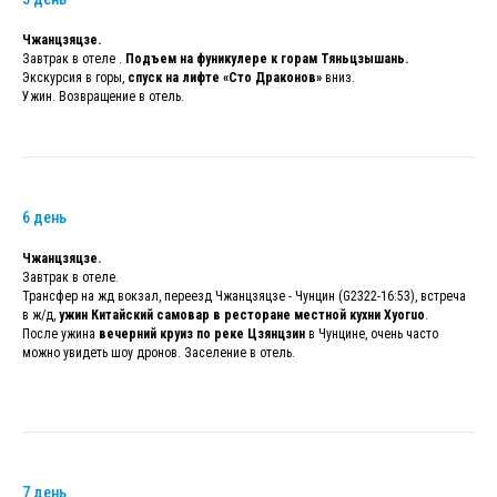
Чжанцзяцзе.
Завтрак в отеле .
Подъем на фуникулере к горам Тяньцзышань.
Экскурсия в горы,
спуск на лифте «Сто Драконов»
вниз.
Ужин. Возвращение в отель.
6 день
Чжанцзяцзе.
Завтрак в отеле.
Трансфер на жд вокзал, переезд Чжанцзяцзе - Чунцин (G2322-16:53), встреча
в ж/д,
ужин Китайский самовар в ресторане местной кухни Хуогuo
.
После ужина
вечерний круиз по реке Цзянцзин
в Чунцине, очень часто
можно увидеть шоу дронов. Заселение в отель.
7 день