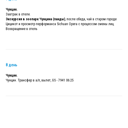
Чунцин.
Завтрак в отеле.
Экскурсия в зоопарк Чунцина (панды)
, после обеда, чай в старом городе
Цицикот и просмотр перформанса Sichuan Opera с процессом смены лиц.
Возвращение в отель
8 день
Чунцин.
Чунцин. Трансфер в а/п, вылет, GS - 7941 06:25