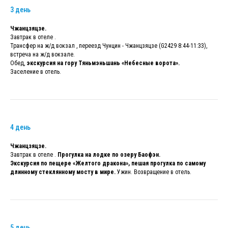
3 день
Чжанцзяцзе.
Завтрак в отеле .
Трансфер на ж/д вокзал , переезд Чунцин - Чжанцзяцзе (G2429 8:44-11:33),
встреча на ж/д вокзале.
Обед,
экскурсия на гору Тяньмэньшань «Небесные ворота».
Заселение в отель.
4 день
Чжанцзяцзе.
Завтрак в отеле .
Прогулка на лодке по озеру Баофэн.
Экскурсия по пещере «Желтого дракона», пешая прогулка по самому
длинному стеклянному мосту в мире.
Ужин. Возвращение в отель.
5 день