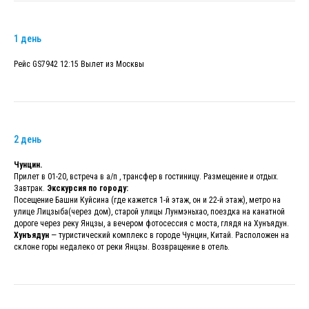
1 день
Рейс GS7942 12:15 Вылет из Москвы
2 день
Чунцин.
Прилет в 01-20, встреча в а/п , трансфер в гостиницу. Размещение и отдых.
Завтрак.
Экскурсия по городу:
Посещение Башни Куйсина (где кажется 1-й этаж, он и 22-й этаж), метро на
улице Лицзыба(через дом), старой улицы Лунмэньхао, поездка на канатной
дороге через реку Янцзы, а вечером фотосессия с моста, глядя на Хунъядун.
Хунъядун
— туристический комплекс в городе Чунцин, Китай. Расположен на
склоне горы недалеко от реки Янцзы. Возвращение в отель.