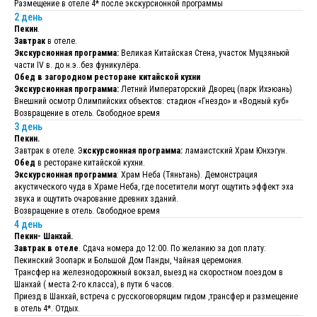
Размещение в отеле 4* после экскурсионной программы
2 день
Пекин
.
Завтрак
в отеле.
Экскурсионная программа:
Великая Китайская Стена, участок Муцзяньюй
части IV в. до н.э..без фуникулёра.
Обед в загородном ресторане китайской кухни
Экскурсионная программа:
Летний Императорский Дворец (парк Ихэюань)
Внешний осмотр Олимпийских объектов: стадион «Гнездо» и «Водный куб»
Возвращение в отель. Свободное время
3 день
Пекин.
Завтрак в отеле. Э
кскурсионная программа:
ламаистский Храм Юнхэгун.
Обед
в ресторане китайской кухни.
Экскурсионная программа
: Храм Неба (Тяньтань). Демонстрация
акустического чуда в Храме Неба, где посетители могут ощутить эффект эха
звука и ощутить очарование древних зданий.
Возвращение в отель. Свободное время
4 день
Пекин- Шанхай.
Завтрак в отеле
. Сдача номера до 12:00. По желанию за доп плату:
Пекинский Зоопарк и Большой Дом Панды, Чайная церемония.
Трансфер на железнодорожный вокзал, выезд на скоростном поездом в
Шанхай ( места 2-го класса), в пути 6 часов.
Приезд в Шанхай, встреча с русскоговорящим гидом ,трансфер и размещение
в отель 4*. Отдых.