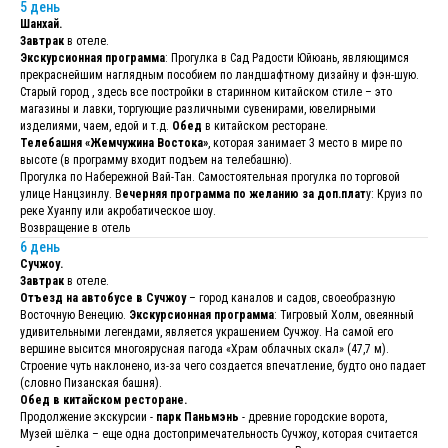
5 день
Шанхай.
Завтрак
в отеле.
Экскурсионная программа
: Прогулка в Сад Радости Юйюань, являющимся
прекраснейшим наглядным пособием по ландшафтному дизайну и фэн-шую.
Старый город , здесь все постройки в старинном китайском стиле – это
магазины и лавки, торгующие различными сувенирами, ювелирными
изделиями, чаем, едой и т.д.
Обед
в китайском ресторане.
Телебашня «Жемчужина Востока»
, которая занимает 3 место в мире по
высоте (в программу входит подъем на телебашню).
Прогулка по Набережной Вай-Тан. Самостоятельная прогулка по торговой
улице Нанцзинлу. В
ечерняя программа по желанию за доп.плат
у: Круиз по
реке Хуанпу или акробатическое шоу.
Возвращение в отель
6 день
Сучжоу.
Завтрак
в отеле.
Отъезд на автобусе в Сучжоу
– город каналов и садов, своеобразную
Восточную Венецию.
Экскурсионная программа
: Тигровый Холм, овеянный
удивительными легендами, является украшением Сучжоу. На самой его
вершине высится многоярусная пагода «Храм облачных скал» (47,7 м).
Строение чуть наклонено, из-за чего создается впечатление, будто оно падает
(словно Пизанская башня).
Обед в китайском ресторане.
Продолжение экскурсии -
парк Паньмэнь
- древние городские ворота,
Музей шёлка – еще одна достопримечательность Сучжоу, которая считается