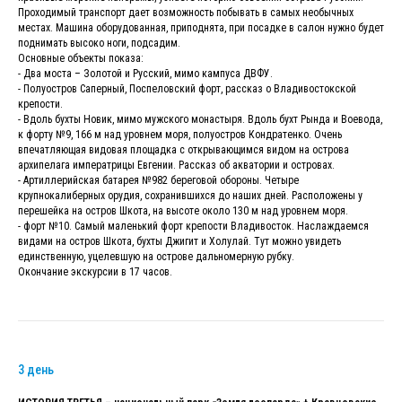
Проходимый транспорт дает возможность побывать в самых необычных
местах. Машина оборудованная, приподнята, при посадке в салон нужно будет
поднимать высоко ноги, подсадим.
Основные объекты показа:
- Два моста – Золотой и Русский, мимо кампуса ДВФУ.
- Полуостров Саперный, Поспеловский форт, рассказ о Владивостокской
крепости.
- Вдоль бухты Новик, мимо мужского монастыря. Вдоль бухт Рында и Воевода,
к форту №9, 166 м над уровнем моря, полуостров Кондратенко. Очень
впечатляющая видовая площадка с открывающимся видом на острова
архипелага императрицы Евгении. Рассказ об акватории и островах.
- Артиллерийская батарея №982 береговой обороны. Четыре
крупнокалиберных орудия, сохранившихся до наших дней. Расположены у
перешейка на остров Шкота, на высоте около 130 м над уровнем моря.
- форт №10. Самый маленький форт крепости Владивосток. Наслаждаемся
видами на остров Шкота, бухты Джигит и Холулай. Тут можно увидеть
единственную, уцелевшую на острове дальномерную рубку.
Окончание экскурсии в 17 часов.
3 день