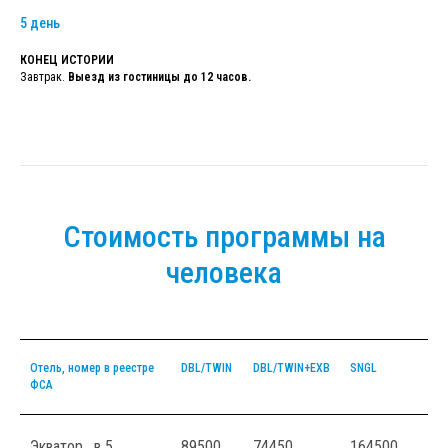
5 день
КОНЕЦ ИСТОРИИ
Завтрак.
Выезд из гостиницы до 12 часов.
Стоимость программы на
человека
Отель, номер в реестре
DBL/TWIN
DBL/TWIN+EXB
SNGL
ФСА
Экватор , в 5
89500
74450
164500