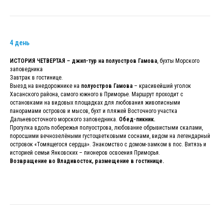
4 день
ИСТОРИЯ ЧЕТВЕРТАЯ – джип-тур на полуостров Гамова
, бухты Морского
заповедника
Завтрак в гостинице.
Выезд на внедорожнике на
полуостров Гамова
– красивейший уголок
Хасанского района, самого южного в Приморье. Маршрут проходит с
остановками на видовых площадках для любования живописными
панорамами островов и мысов, бухт и пляжей Восточного участка
Дальневосточного морского заповедника.
Обед-пикник.
Прогулка вдоль побережья полуострова, любование обрывистыми скалами,
поросшими вечнозелёными густоцветковыми соснами, видом на легендарный
островок «Томящегося сердца». Знакомство с домом-замком в пос. Витязь и
историей семьи Янковских – пионеров освоения Приморья.
Возвращение во Владивосток, размещение в гостинице.