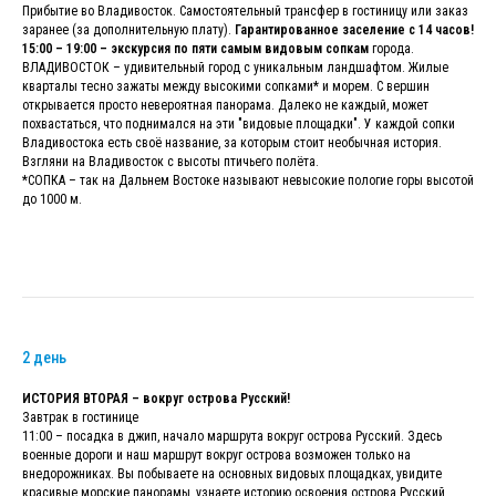
Прибытие во Владивосток. Самостоятельный трансфер в гостиницу или заказ
заранее (за дополнительную плату).
Гарантированное заселение с 14 часов!
15:00 – 19:00 – экскурсия по пяти самым видовым сопкам
города.
ВЛАДИВОСТОК – удивительный город с уникальным ландшафтом. Жилые
кварталы тесно зажаты между высокими сопками* и морем. С вершин
открывается просто невероятная панорама. Далеко не каждый, может
похвастаться, что поднимался на эти "видовые площадки". У каждой сопки
Владивостока есть своё название, за которым стоит необычная история.
Взгляни на Владивосток с высоты птичьего полёта.
*СОПКА – так на Дальнем Востоке называют невысокие пологие горы высотой
до 1000 м.
2 день
ИСТОРИЯ ВТОРАЯ – вокруг острова Русский!
Завтрак в гостинице
11:00 – посадка в джип, начало маршрута вокруг острова Русский. Здесь
военные дороги и наш маршрут вокруг острова возможен только на
внедорожниках. Вы побываете на основных видовых площадках, увидите
красивые морские панорамы, узнаете историю освоения острова Русский.