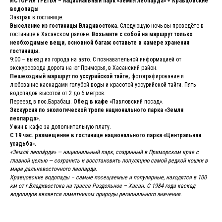
ИСТОРИЯ ТРЕТЬЯ – национальный парк «Земля леопарда» + Кравцовские
водопады
Завтрак в гостинице.
Выселение из гостиницы Владивостока.
Следующую ночь вы проведёте в
гостинице в Хасанском районе.
Возьмите с собой на маршрут только
необходимые вещи, основной багаж оставьте в камере хранения
гостиницы.
9:00 – выезд из города на авто. С познавательной информацией от
экскурсовода дорога на юг Приморья, в Хасанский район.
Пешеходный маршрут по уссурийской тайге,
фотографирование и
любование каскадами голубой воды и красотой уссурийской тайги. Пять
водопадов высотой от 2 до 6 метров.
Переезд в пос.Барабаш.
Обед в кафе
«Павловский посад».
Экскурсия по экологической тропе национального парка «Земля
леопарда».
Ужин в кафе за дополнительную плату.
С 19 час. размещение в гостинице национального парка «Центральная
усадьба».
«Земля́ леопа́рда» — национальный парк, созданный в Приморском крае с
главной целью — сохранить и восстановить популяцию самой редкой кошки в
мире дальневосточного леопарда.
Кравцовские водопады – самые посещаемые и популярные, находятся в 100
км от г.Владивостока на трассе Раздольное – Хасан. С 1984 года каскад
водопадов является памятником природы регионального значения.