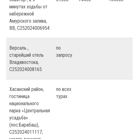
минутах ходьбы от
набережной
Амурского залива,
ВВ, С252024006954
Версаль ,
по
старейший отель
запросу
Владивостока,
С252024008165
Хасанский район,
по всех
гостиница
турах
национального
парка «Центральная
усадьба»
(пос.Барабаш),
С252024011117,