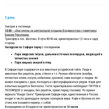
3 день
Завтрак в гостинице.
10:00
– сбор группы на центральной площади Владивостока у памятника
Борцам Революции.
Трансфер в пос. Шкотово. В пути 80-90 км, ориентировочно 1,5 часа в одну
сторону.
Экскурсия по Сафари-парку
с посещением:
Парк амурских тигров, дальневосточных леопардов, медведей и
пятнистых оленей
Парк хищных зверей и птиц
В Сафари-паре содержатся все животные уссурийской тайги. Люди и
животные без решёток, рвов, стёкол и т.п. Ручные обитатели (изюбрь,
пятнистые олени, косули, кабанчики, кролики) сами выходят к людям. Их
можно покормить с руки, погладить и сфотографироваться рядом. Корм для
копытных выдаётся бесплатно. Гости гарантированно наблюдают ТИГРОВ и
ЛЕОПАРДОВ (с виадука, без решёток, прямо перед глазами). По оценке
журнала "Вокруг Света" Приморский Сафари-парк, единственный в России,
входит в число двенадцати лучших зоопарков мира. Кофе и булочки из пит-
стопа или возьмите перекус с собой.
Возвращение во Владивосток ориентировочно
в 16 часов
.