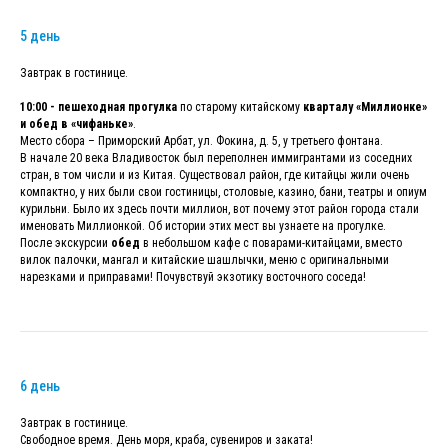
5 день
Завтрак в гостинице.
10:00 - пешеходная прогулка
по старому китайскому
кварталу «Миллионке»
и обед в «чифаньке»
.
Место сбора – Приморский Арбат, ул. Фокина, д. 5, у третьего фонтана.
В начале 20 века Владивосток был переполнен иммигрантами из соседних
стран, в том числи и из Китая. Существовал район, где китайцы жили очень
компактно, у них были свои гостиницы, столовые, казино, бани, театры и опиум
курильни. Было их здесь почти миллион, вот почему этот район города стали
именовать Миллионкой. Об истории этих мест вы узнаете на прогулке.
После экскурсии
обед
в небольшом кафе с поварами-китайцами, вместо
вилок палочки, мангал и китайские шашлычки, меню с оригинальными
нарезками и приправами! Почувствуй экзотику восточного соседа!
6 день
Завтрак в гостинице.
Свободное время. День моря, краба, сувениров и заката!