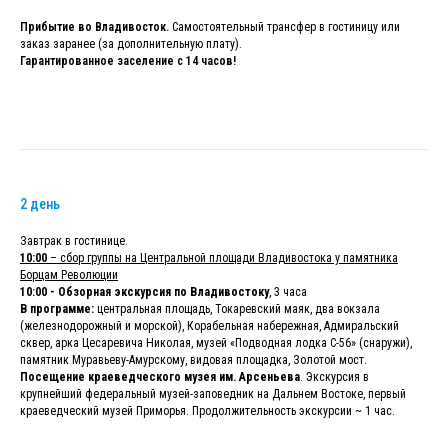
Прибытие во Владивосток.
Самостоятельный трансфер в гостиницу или
заказ заранее (за дополнительную плату).
Гарантированное заселение с 14 часов!
2 день
Завтрак в гостинице.
10:00
– сбор группы на Центральной площади Владивостока у памятника
Борцам Революции
10:00 - Обзорная экскурсия по Владивостоку
, 3 часа
В программе:
центральная площадь, Токаревский маяк, два вокзала
(железнодорожный и морской), Корабельная набережная, Адмиральский
сквер, арка Цесаревича Николая, музей «Подводная лодка С-56» (снаружи),
памятник Муравьеву-Амурскому, видовая площадка, Золотой мост.
Посещение краеведческого музея им. Арсеньева
. Экскурсия в
крупнейший федеральный музей-заповедник на Дальнем Востоке, первый
краеведческий музей Приморья. Продолжительность экскурсии ~ 1 час.