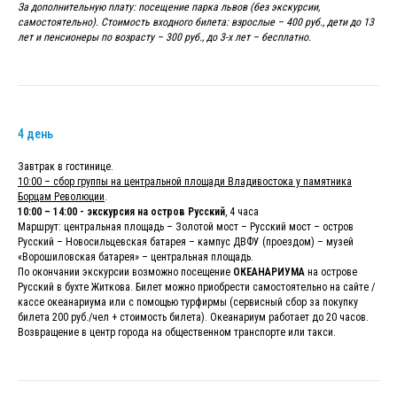
За дополнительную плату: посещение парка львов (без экскурсии,
самостоятельно). Стоимость входного билета: взрослые – 400 руб., дети до 13
лет и пенсионеры по возрасту – 300 руб., до 3-х лет – бесплатно.
4 день
Завтрак в гостинице.
10:00 – сбор группы на центральной площади Владивостока у памятника
Борцам Революции
.
10:00 – 14:00 - экскурсия на остров Русский
, 4 часа
Маршрут: центральная площадь – Золотой мост – Русский мост – остров
Русский – Новосильцевская батарея – кампус ДВФУ (проездом) – музей
«Ворошиловская батарея» – центральная площадь.
По окончании экскурсии возможно посещение
ОКЕАНАРИУМА
на острове
Русский в бухте Житкова. Билет можно приобрести самостоятельно на сайте /
кассе океанариума или с помощью турфирмы (сервисный сбор за покупку
билета 200 руб./чел + стоимость билета). Океанариум работает до 20 часов.
Возвращение в центр города на общественном транспорте или такси.