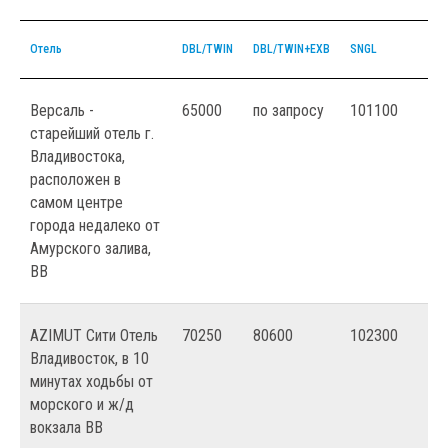
Отель
DBL/TWIN
DBL/TWIN+EXB
SNGL
Версаль -
65000
по запросу
101100
старейший отель г.
Владивостока,
расположен в
самом центре
города недалеко от
Амурского залива,
ВВ
AZIMUT Сити Отель
70250
80600
102300
Владивосток, в 10
минутах ходьбы от
морского и ж/д
вокзала ВВ